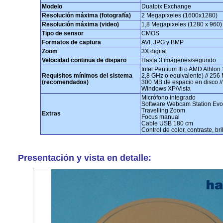
Modelo
Dualpix Exchange
Resolución máxima (fotografía)
2 Megapixeles (1600x1280)
Resolución máxima (video)
1,8 Megapixeles (1280 x 960)
Tipo de sensor
CMOS
Formatos de captura
AVI, JPG y BMP
Zoom
3X digital
Velocidad continua de disparo
Hasta 3 imágenes/segundo
Intel Pentium III o AMD Athlon
Requisitos mínimos del sistema
2,8 GHz o equivalente) // 256
(recomendados)
300 MB de espacio en disco // 
Windows XP/Vista
Micrófono integrado
Software Webcam Station Evo
Travelling Zoom
Extras
Focus manual
Cable USB 180 cm
Control de color, contraste, br
Presentación y vista en detalle: