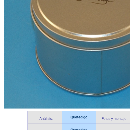
Quetedigo
· Análisis:
· Fotos y montaje:
Quetedigo