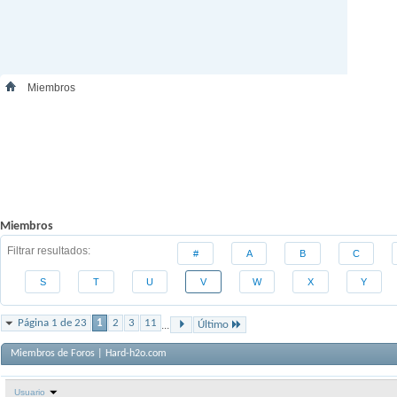
Miembros
Miembros
Filtrar resultados
#
A
B
C
S
T
U
V
W
X
Y
Página 1 de 23
1
2
3
11
...
Último
Miembros de Foros | Hard-h2o.com
Usuario