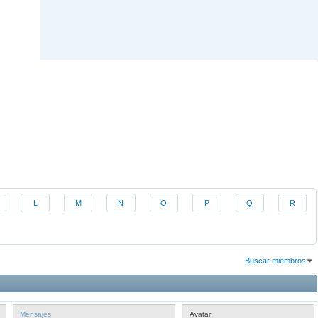
L
M
N
O
P
Q
R
Buscar miembros
Resultados 1 al 30 de 682
La búsqueda tomó
0.01
segundos.
Mensajes
Avatar