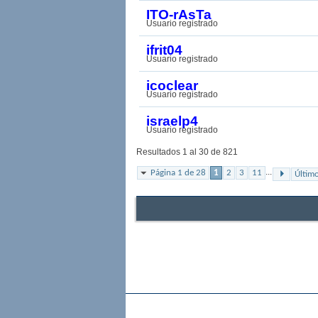
ITO-rAsTa
Usuario registrado
ifrit04
Usuario registrado
icoclear
Usuario registrado
israelp4
Usuario registrado
Resultados 1 al 30 de 821
...
Página 1 de 28
1
2
3
11
Últim