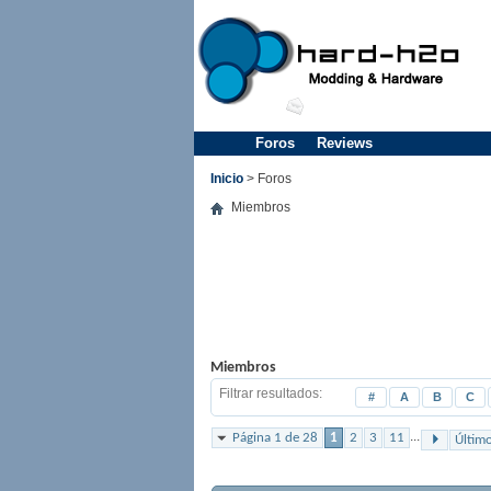
Foros
Reviews
Inicio
> Foros
Miembros
Miembros
Filtrar resultados
#
A
B
C
...
Página 1 de 28
1
2
3
11
Últim