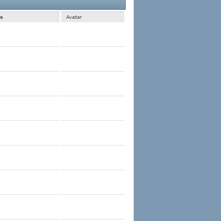
 1 al 30 de 821
La búsqueda tomó
0.01
segundos.
s
Avatar