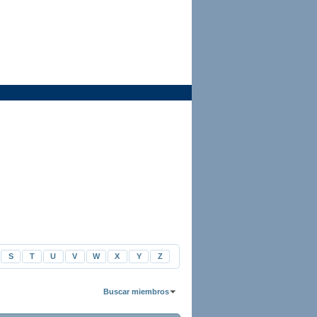
S
T
U
V
W
X
Y
Z
Buscar miembros