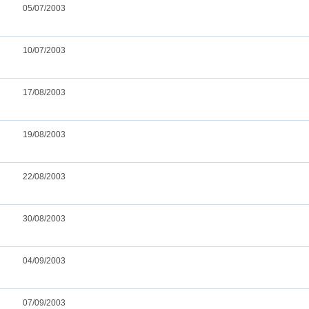
05/07/2003
10/07/2003
17/08/2003
19/08/2003
22/08/2003
30/08/2003
04/09/2003
07/09/2003