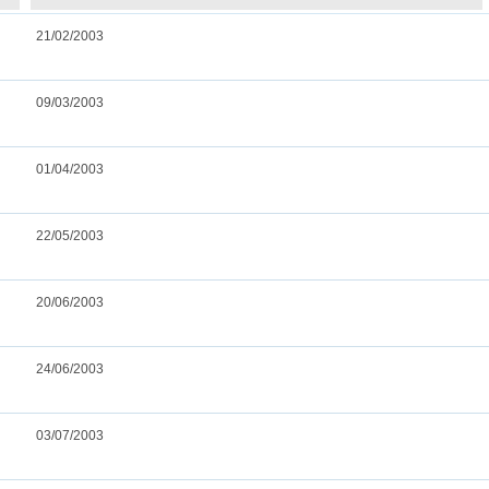
21/02/2003
09/03/2003
01/04/2003
22/05/2003
20/06/2003
24/06/2003
03/07/2003