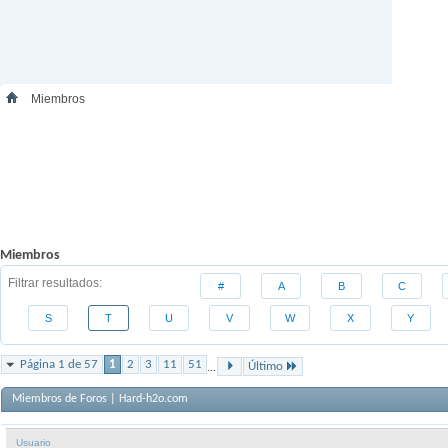
Miembros
Miembros
Filtrar resultados
#
A
B
C
S
T
U
V
W
X
Y
Página 1 de 57
1
2
3
11
51
...
Último
Miembros de Foros | Hard-h2o.com
Usuario