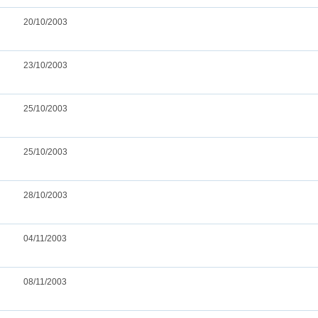
20/10/2003
23/10/2003
25/10/2003
25/10/2003
28/10/2003
04/11/2003
08/11/2003