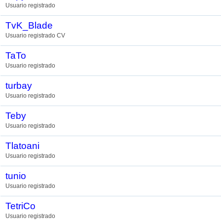
Usuario registrado
TvK_Blade
Usuario registrado CV
TaTo
Usuario registrado
turbay
Usuario registrado
Teby
Usuario registrado
Tlatoani
Usuario registrado
tunio
Usuario registrado
TetriCo
Usuario registrado