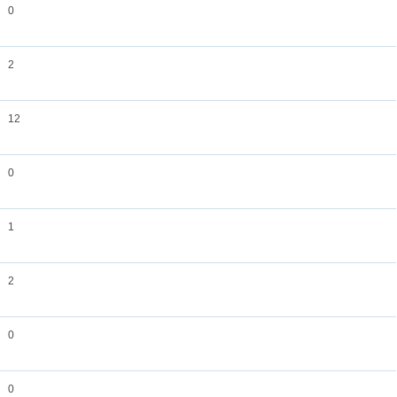
0
2
12
0
1
2
0
0