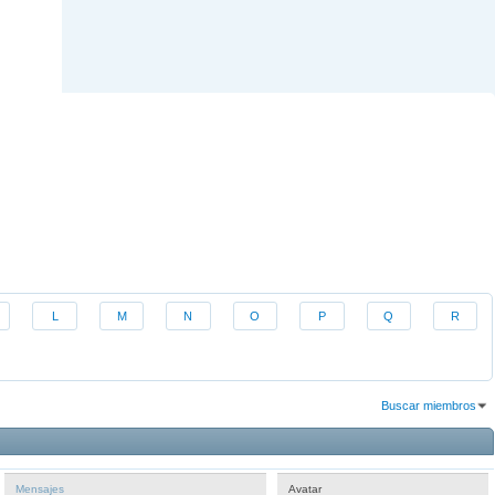
L
M
N
O
P
Q
R
Buscar miembros
Resultados 1 al 30 de 1698
La búsqueda tomó
0.01
segundos.
Mensajes
Avatar