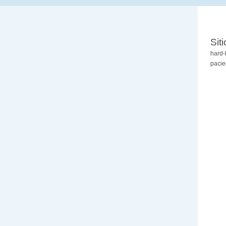
Sit
hard-
pacie