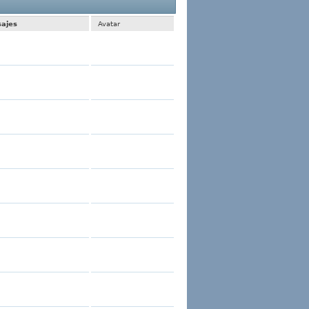
 1 al 30 de 614
La búsqueda tomó
0.01
segundos.
ajes
Avatar