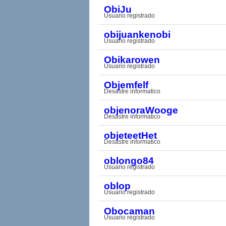
ObiJu
Usuario registrado
obijuankenobi
Usuario registrado
Obikarowen
Usuario registrado
Objemfelf
Desastre informatico
objenoraWooge
Desastre informatico
objeteetHet
Desastre informatico
oblongo84
Usuario registrado
oblop
Usuario registrado
Obocaman
Usuario registrado