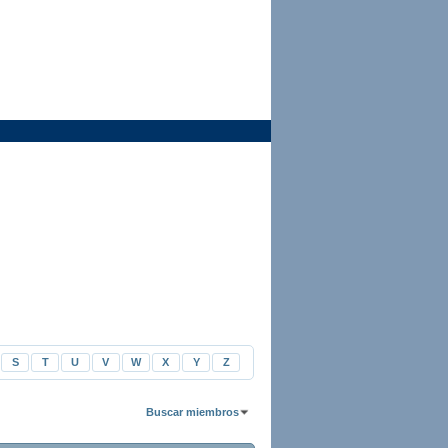
S
T
U
V
W
X
Y
Z
Buscar miembros