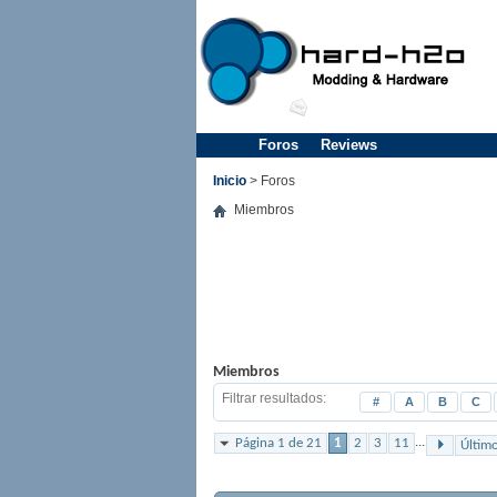
Foros
Reviews
Inicio
> Foros
Miembros
Miembros
Filtrar resultados
#
A
B
C
...
Página 1 de 21
1
2
3
11
Últim