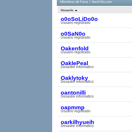
Miembros de Foros | Hard-h2o.com
Usuario
o0oSoLiDo0o
Usuario registrado
o0SaN0o
Usuario registrado
Oakenfold
Usuario registrado
OaklePeal
Desastre informatico
Oaklytoky
Desastre informatico
oantonilli
Desastre informatico
oapmmp
Usuario registrado
oarkilhyueih
Desastre informatico