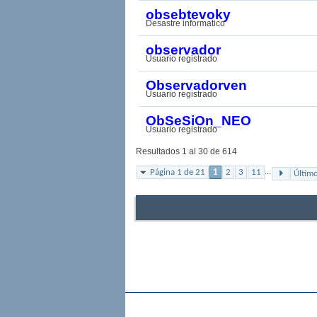
obsebtevoky
Desastre informatico
observador
Usuario registrado
Observadorven
Usuario registrado
ObSeSiOn_NEO
Usuario registrado
Resultados 1 al 30 de 614
...
Página 1 de 21
1
2
3
11
Últim