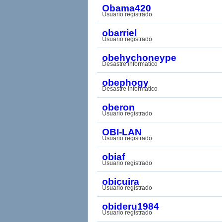
Obama420
Usuario registrado
obarriel
Usuario registrado
obehychoneype
Desastre informatico
obephogy
Desastre informatico
oberon
Usuario registrado
OBI-LAN
Usuario registrado
obiaf
Usuario registrado
obicuira
Usuario registrado
obideru1984
Usuario registrado