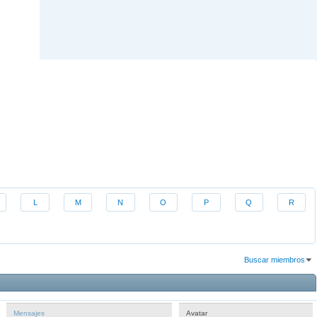
L
M
N
O
P
Q
R
Buscar miembros
Resultados 1 al 30 de 2445
La búsqueda tomó
0.01
segundos.
Mensajes
Avatar