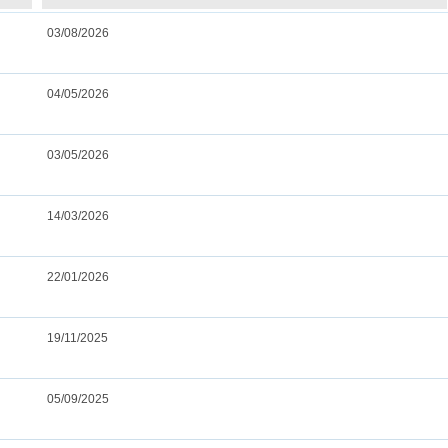
03/08/2026
04/05/2026
03/05/2026
14/03/2026
22/01/2026
19/11/2025
05/09/2025