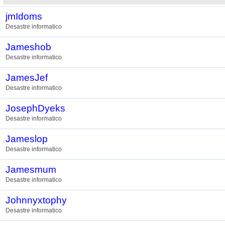
jmIdoms
Desastre informatico
Jameshob
Desastre informatico
JamesJef
Desastre informatico
JosephDyeks
Desastre informatico
Jameslop
Desastre informatico
Jamesmum
Desastre informatico
Johnnyxtophy
Desastre informatico