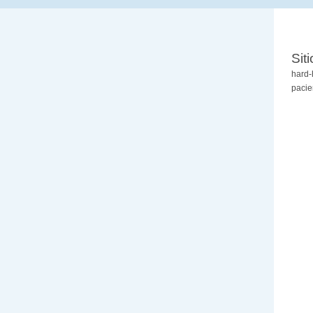
Sit
hard-
pacie