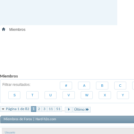
Miembros
Miembros
Filtrar resultados
#
A
B
C
S
T
U
V
W
X
Y
Página 1 de 82
1
2
3
11
51
...
Último
Miembros de Foros | Hard-h2o.com
Usuario