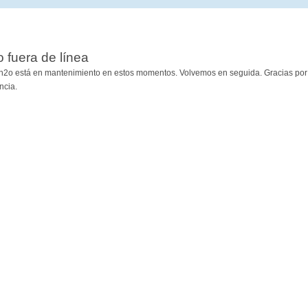
io fuera de línea
h2o está en mantenimiento en estos momentos. Volvemos en seguida. Gracias por
ncia.