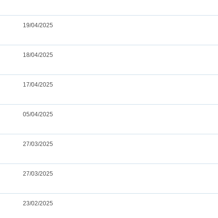
19/04/2025
18/04/2025
17/04/2025
05/04/2025
27/03/2025
27/03/2025
23/02/2025