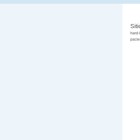
Sit
hard-
pacie