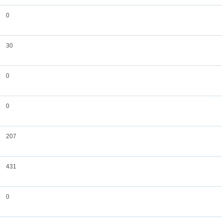
0
30
0
0
207
431
0