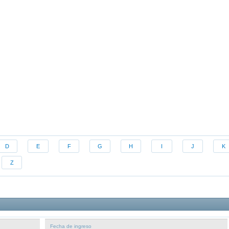
D
E
F
G
H
I
J
K
Z
Fecha de ingreso