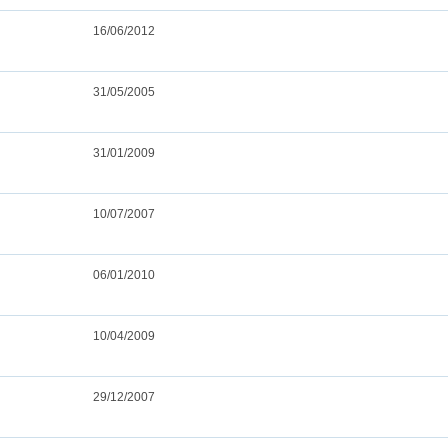
16/06/2012
31/05/2005
31/01/2009
10/07/2007
06/01/2010
10/04/2009
29/12/2007