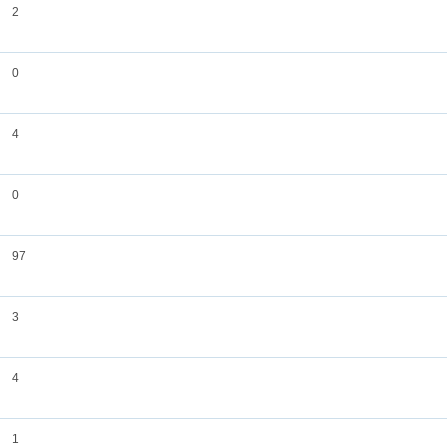
2
0
4
0
97
3
4
1