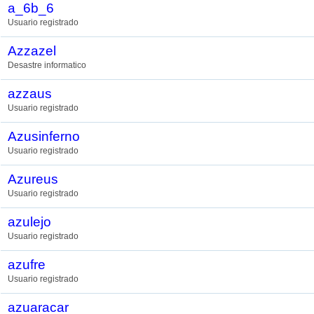
a_6b_6
Usuario registrado
Azzazel
Desastre informatico
azzaus
Usuario registrado
Azusinferno
Usuario registrado
Azureus
Usuario registrado
azulejo
Usuario registrado
azufre
Usuario registrado
azuaracar