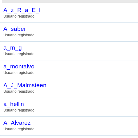
A_z_R_a_E_l
Usuario registrado
A_saber
Usuario registrado
a_m_g
Usuario registrado
a_montalvo
Usuario registrado
A_J_Malmsteen
Usuario registrado
a_hellin
Usuario registrado
A_Alvarez
Usuario registrado