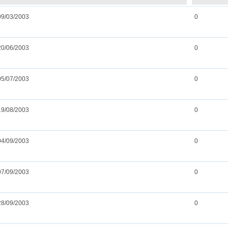
09/03/2003
0
20/06/2003
0
05/07/2003
0
19/08/2003
0
04/09/2003
0
07/09/2003
0
28/09/2003
0