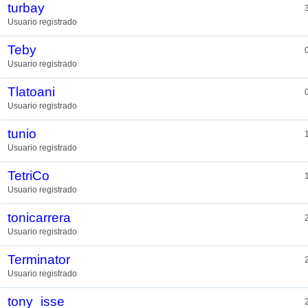
turbay
Usuario registrado
Teby
Usuario registrado
Tlatoani
Usuario registrado
tunio
Usuario registrado
TetriCo
Usuario registrado
tonicarrera
Usuario registrado
Terminator
Usuario registrado
tony_isse