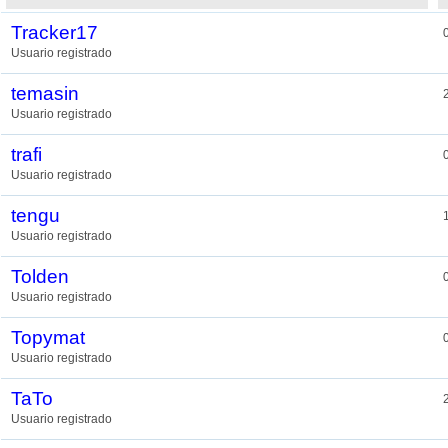
Tracker17
Usuario registrado
temasin
Usuario registrado
trafi
Usuario registrado
tengu
Usuario registrado
Tolden
Usuario registrado
Topymat
Usuario registrado
TaTo
Usuario registrado