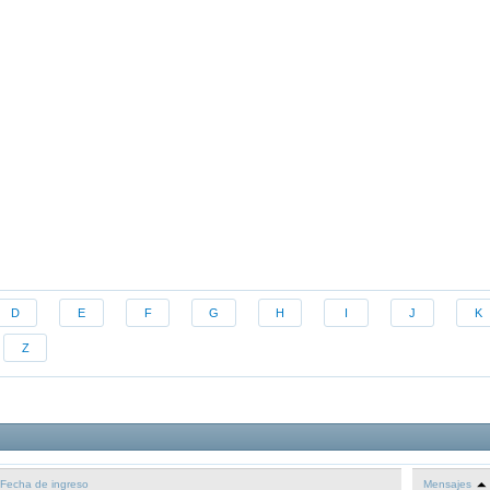
D
E
F
G
H
I
J
K
Z
Fecha de ingreso
Mensajes