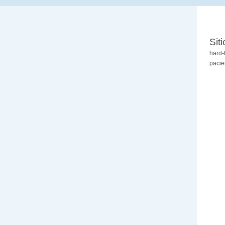
Sit
hard-
pacie