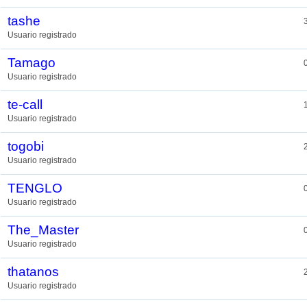
tashe
Usuario registrado
Tamago
Usuario registrado
te-call
Usuario registrado
togobi
Usuario registrado
TENGLO
Usuario registrado
The_Master
Usuario registrado
thatanos
Usuario registrado