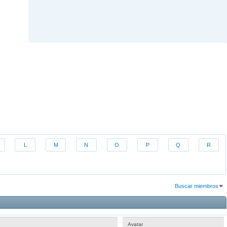
L
M
N
O
P
Q
R
Buscar miembros
Resultados 1 al 30 de 1698
La búsqueda tomó
0.01
segundos.
Avatar