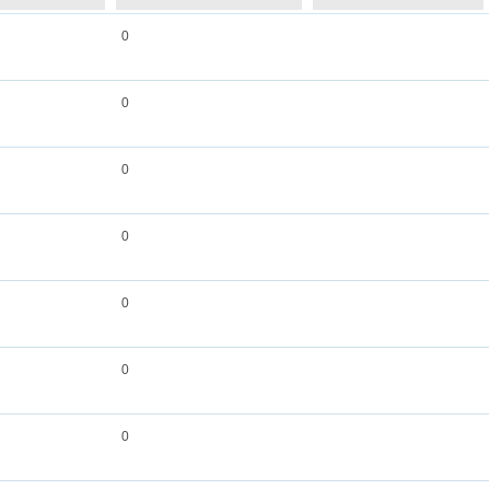
0
0
0
0
0
0
0