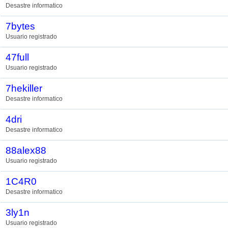
Desastre informatico
7bytes
Usuario registrado
47full
Usuario registrado
7hekiller
Desastre informatico
4dri
Desastre informatico
88alex88
Usuario registrado
1C4R0
Desastre informatico
3ly1n
Usuario registrado