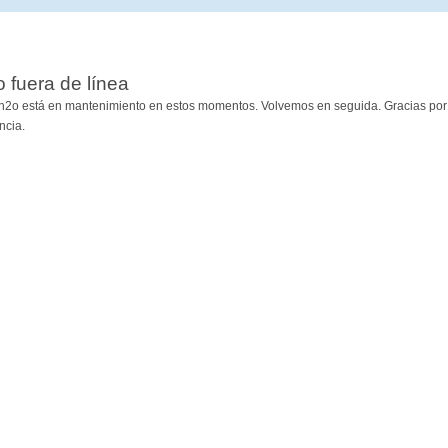
io fuera de línea
h2o está en mantenimiento en estos momentos. Volvemos en seguida. Gracias por
ncia.