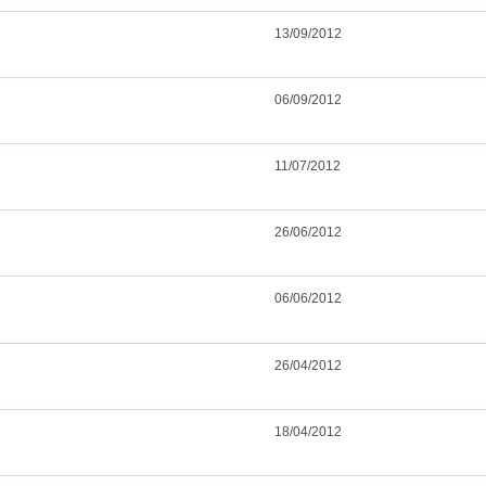
13/09/2012
06/09/2012
11/07/2012
26/06/2012
06/06/2012
26/04/2012
18/04/2012