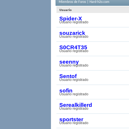
Miembros de Foros | Hard-h2o.com
Usuario
Spider-X
Usuario registrado
souzarick
Usuario registrado
S0CR4T35
Usuario registrado
seenny
Usuario registrado
Sentof
Usuario registrado
sofin
Usuario registrado
Serealkillerd
Usuario registrado
sportster
Usuario registrado