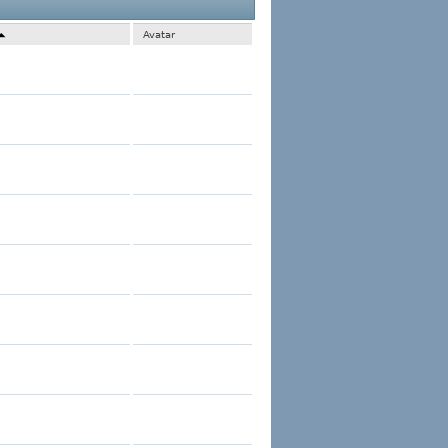
1 al 60 de 2747
La búsqueda tomó
0.02
segundos.
Avatar