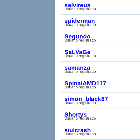
salvireus
Usuario registrado
spiderman
Usuario registrado
Segundo
Usuario registrado
SaLVaGe
Usuario registrado
samanza
Usuario registrado
SpinalAMD117
Usuario registrado
simon_black87
Usuario registrado
Shortys
Usuario registrado
siulcrash
Usuario registrado