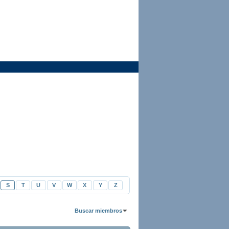
S
T
U
V
W
X
Y
Z
Buscar miembros