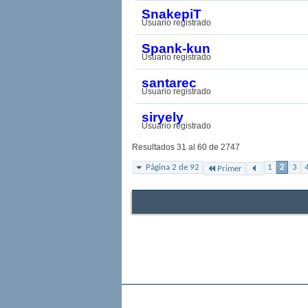
SnakepiT
Usuario registrado
Spank-kun
Usuario registrado
santarec
Usuario registrado
siryely
Usuario registrado
Resultados 31 al 60 de 2747
Página 2 de 92
1
2
3
Primer