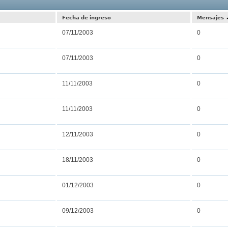
Resultados 3
Fecha de ingreso
Mensajes
07/11/2003
0
07/11/2003
0
11/11/2003
0
11/11/2003
0
12/11/2003
0
18/11/2003
0
01/12/2003
0
09/12/2003
0