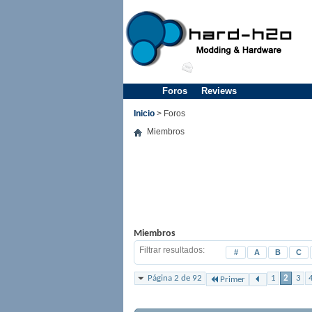
Foros
Reviews
Inicio
> Foros
Miembros
Miembros
Filtrar resultados
#
A
B
C
Página 2 de 92
1
2
3
Primer