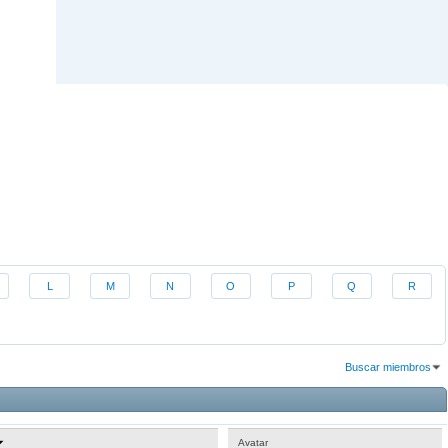
L
M
N
O
P
Q
R
Buscar miembros
Resultados 1 al 30 de 486
La búsqueda tomó
0.05
segundos.
Avatar