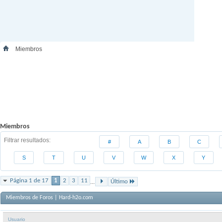
Miembros
Miembros
Filtrar resultados
#
A
B
C
S
T
U
V
W
X
Y
Página 1 de 17
1
2
3
11
...
Último
Miembros de Foros | Hard-h2o.com
Usuario