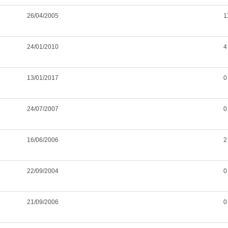
26/04/2005
1
24/01/2010
4
13/01/2017
0
24/07/2007
0
16/06/2006
2
22/09/2004
0
21/09/2006
0