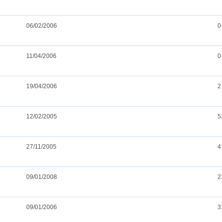
06/02/2006
0
11/04/2006
0
19/04/2006
2
12/02/2005
5
27/11/2005
4
09/01/2008
2
09/01/2006
3