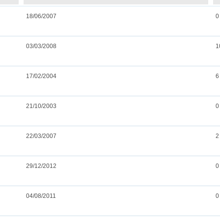
18/06/2007
0
03/03/2008
1
17/02/2004
6
21/10/2003
0
22/03/2007
2
29/12/2012
0
04/08/2011
0