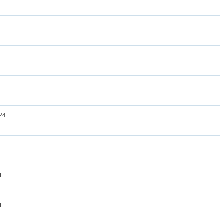
24
1
1