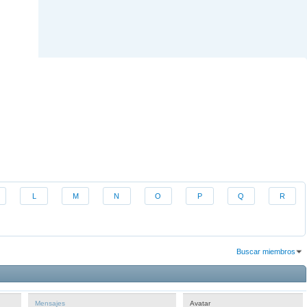
L
M
N
O
P
Q
R
Buscar miembros
Resultados 1 al 30 de 682
La búsqueda tomó
0.01
segundos.
Mensajes
Avatar