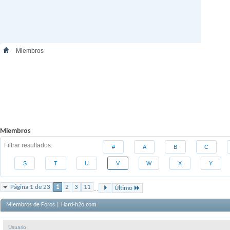
Miembros
Miembros
Filtrar resultados
#
A
B
C
S
T
U
V
W
X
Y
Página 1 de 23
1
2
3
11
...
Último
Miembros de Foros | Hard-h2o.com
Usuario