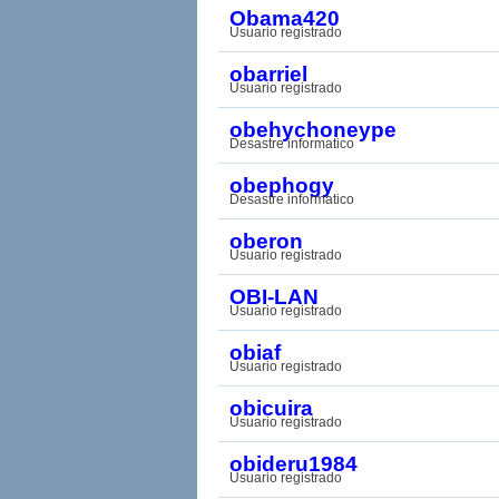
Obama420
Usuario registrado
obarriel
Usuario registrado
obehychoneype
Desastre informatico
obephogy
Desastre informatico
oberon
Usuario registrado
OBI-LAN
Usuario registrado
obiaf
Usuario registrado
obicuira
Usuario registrado
obideru1984
Usuario registrado