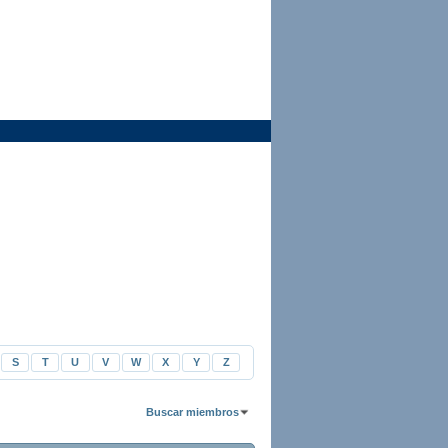
S
T
U
V
W
X
Y
Z
Buscar miembros