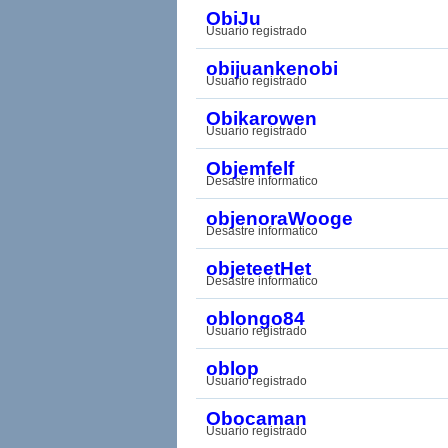
ObiJu
Usuario registrado
obijuankenobi
Usuario registrado
Obikarowen
Usuario registrado
Objemfelf
Desastre informatico
objenoraWooge
Desastre informatico
objeteetHet
Desastre informatico
oblongo84
Usuario registrado
oblop
Usuario registrado
Obocaman
Usuario registrado