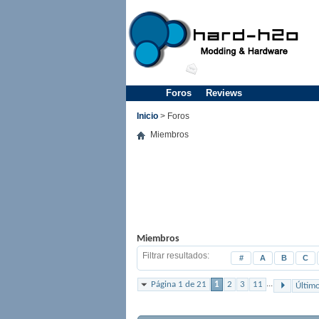
Foros
Reviews
Inicio
> Foros
Miembros
Miembros
Filtrar resultados
#
A
B
C
...
Página 1 de 21
1
2
3
11
Últim