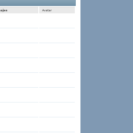
 1 al 30 de 614
La búsqueda tomó
0.01
segundos.
ajes
Avatar