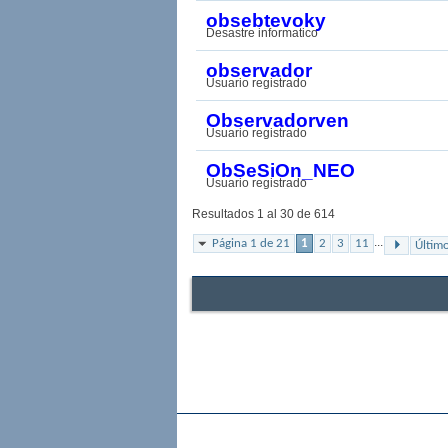
obsebtevoky
Desastre informatico
observador
Usuario registrado
Observadorven
Usuario registrado
ObSeSiOn_NEO
Usuario registrado
Resultados 1 al 30 de 614
...
Página 1 de 21
1
2
3
11
Últim