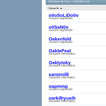
Miembros de Foros | Hard-h2o.com
Usuario
o0oSoLiDo0o
Usuario registrado
o0SaN0o
Usuario registrado
Oakenfold
Usuario registrado
OaklePeal
Desastre informatico
Oaklytoky
Desastre informatico
oantonilli
Desastre informatico
oapmmp
Usuario registrado
oarkilhyueih
Desastre informatico