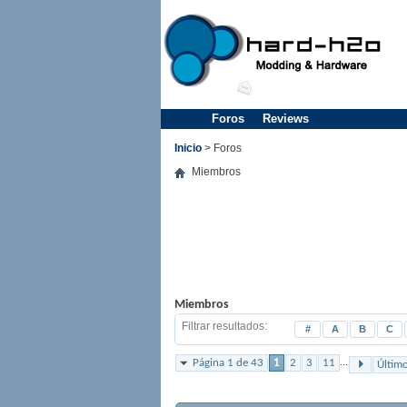
Foros
Reviews
Inicio
> Foros
Miembros
Miembros
Filtrar resultados
#
A
B
C
...
Página 1 de 43
1
2
3
11
Últim