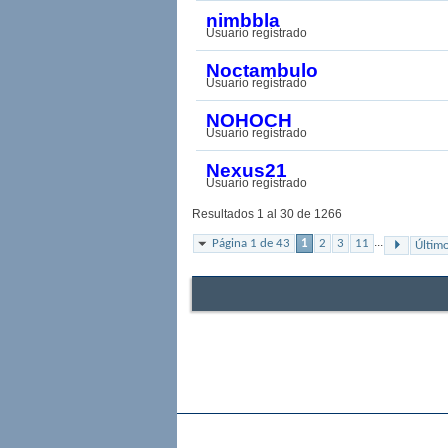
nimbbla
Usuario registrado
Noctambulo
Usuario registrado
NOHOCH
Usuario registrado
Nexus21
Usuario registrado
Resultados 1 al 30 de 1266
...
Página 1 de 43
1
2
3
11
Últim