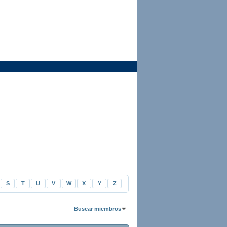
S
T
U
V
W
X
Y
Z
Buscar miembros