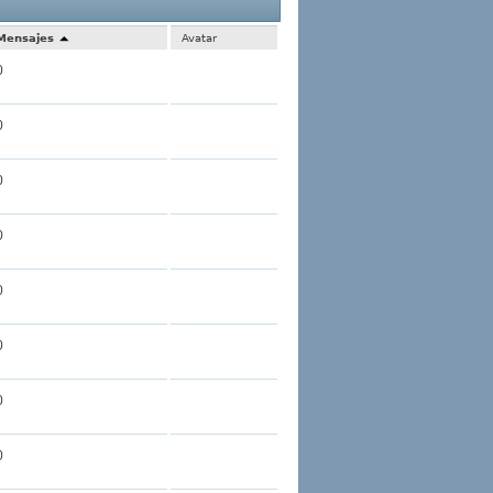
1 al 30 de 1266
La búsqueda tomó
0.01
segundos.
Mensajes
Avatar
0
0
0
0
0
0
0
0