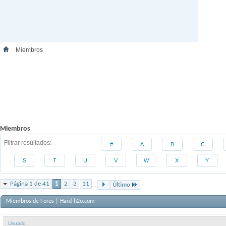
Miembros
Miembros
Filtrar resultados
#
A
B
C
S
T
U
V
W
X
Y
Página 1 de 41
1
2
3
11
...
Último
Miembros de Foros | Hard-h2o.com
Usuario