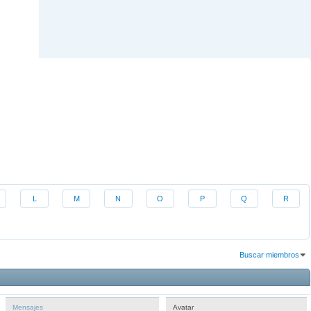
L
M
N
O
P
Q
R
Buscar miembros
Resultados 1 al 30 de 1217
La búsqueda tomó
2.54
segundos.
Mensajes
Avatar