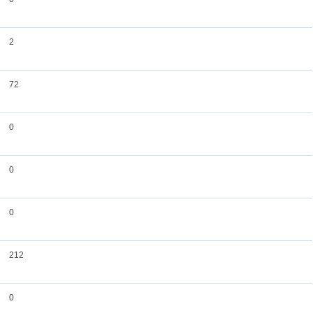
2
72
0
0
0
212
0