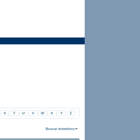
S
T
U
V
W
X
Y
Z
Buscar miembros