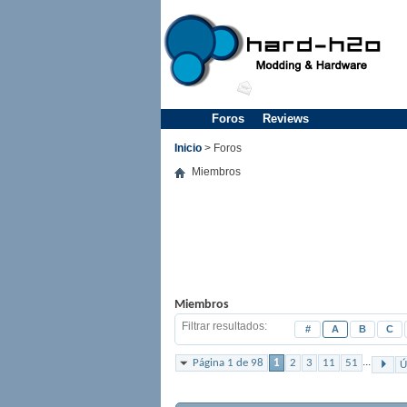
Foros
Reviews
Inicio
> Foros
Miembros
Miembros
Filtrar resultados
#
A
B
C
...
Página 1 de 98
1
2
3
11
51
Ú