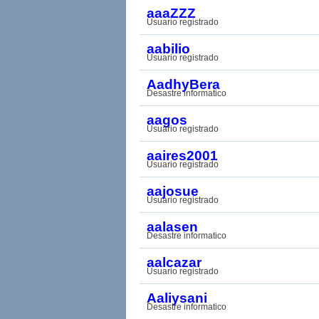
aaaZZZ
Usuario registrado
aabilio
Usuario registrado
AadhyBera
Desastre informatico
aagos
Usuario registrado
aaires2001
Usuario registrado
aajosue
Usuario registrado
aalasen
Desastre informatico
aalcazar
Usuario registrado
Aaliysani
Desastre informatico