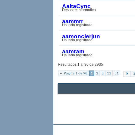
AaltaCync
Desastre informatico
aammrr
Usuario registrado
aamonclerjun
Usuario registrado
aamram
Usuario registrado
Resultados 1 al 30 de 2935
...
Página 1 de 98
1
2
3
11
51
Ú