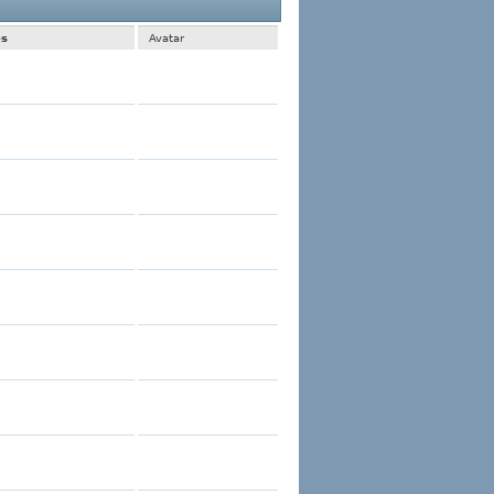
1 al 30 de 2935
La búsqueda tomó
0.01
segundos.
es
Avatar