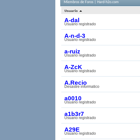
Miembros de Foros | Hard-h2o.com
Usuario
A-dal
Usuario registrado
A-n-d-3
Usuario registrado
a-ruiz
Usuario registrado
A-ZcK
Usuario registrado
A.Recio
Desastre informatico
a0010
Usuario registrado
a1b3r7
Usuario registrado
A29E
Usuario registrado