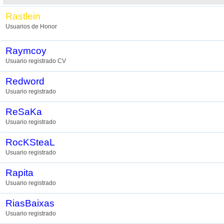
Rastlein
Usuarios de Honor
Raymcoy
Usuario registrado CV
Redword
Usuario registrado
ReSaKa
Usuario registrado
RocKSteaL
Usuario registrado
Rapita
Usuario registrado
RiasBaixas
Usuario registrado