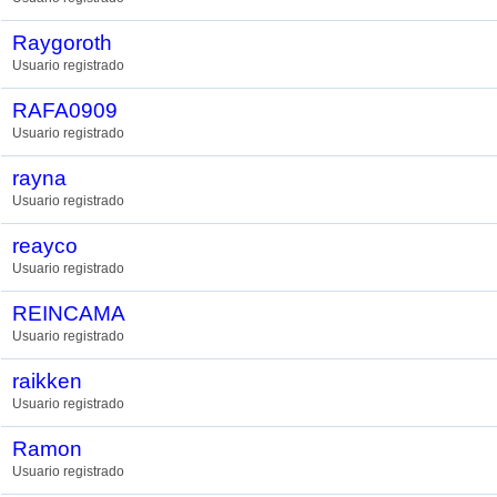
Raygoroth
Usuario registrado
RAFA0909
Usuario registrado
rayna
Usuario registrado
reayco
Usuario registrado
REINCAMA
Usuario registrado
raikken
Usuario registrado
Ramon
Usuario registrado