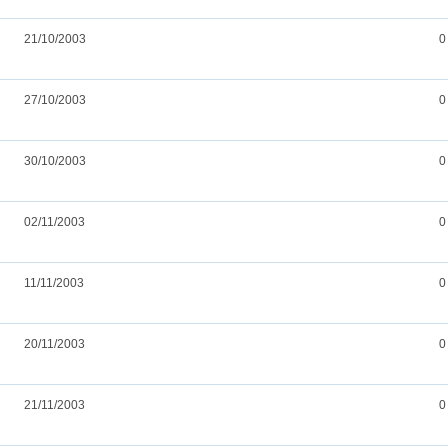
21/10/2003
0
27/10/2003
0
30/10/2003
0
02/11/2003
0
11/11/2003
0
20/11/2003
0
21/11/2003
0