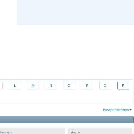
L
M
N
O
P
Q
R
Buscar miembros
Resultados 1 al 30 de 1755
La búsqueda tomó
0.06
segundos.
Mensajes
Avatar