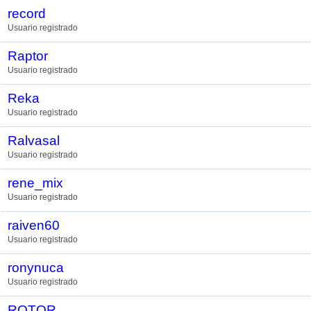
record
Usuario registrado
Raptor
Usuario registrado
Reka
Usuario registrado
Ralvasal
Usuario registrado
rene_mix
Usuario registrado
raiven60
Usuario registrado
ronynuca
Usuario registrado
ROTOR