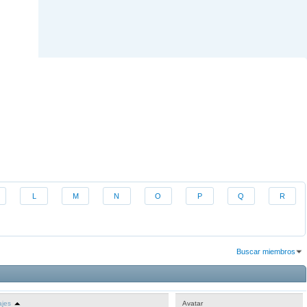
L
M
N
O
P
Q
R
Buscar miembros
Resultados 1 al 30 de 520
La búsqueda tomó
0.01
segundos.
ajes
Avatar