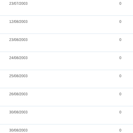
23/07/2003
0
12/08/2003
0
23/08/2003
0
24/08/2003
0
25/08/2003
0
26/08/2003
0
30/08/2003
0
30/08/2003
0