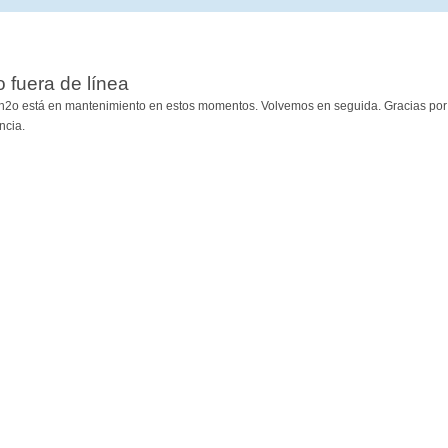
io fuera de línea
h2o está en mantenimiento en estos momentos. Volvemos en seguida. Gracias por
ncia.