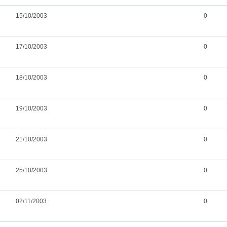
15/10/2003
0
17/10/2003
0
18/10/2003
0
19/10/2003
0
21/10/2003
0
25/10/2003
0
02/11/2003
0