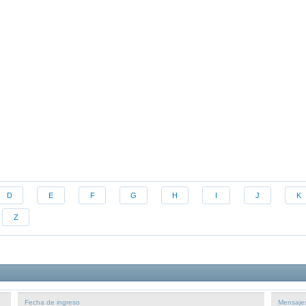
D
E
F
G
H
I
J
K
Z
Fecha de ingreso
Mensaj