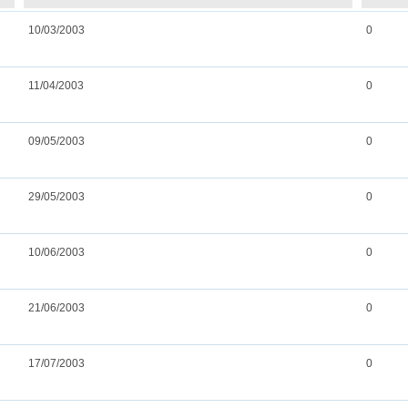
10/03/2003
0
11/04/2003
0
09/05/2003
0
29/05/2003
0
10/06/2003
0
21/06/2003
0
17/07/2003
0