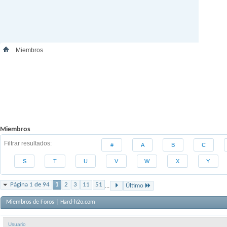
Miembros
Miembros
Filtrar resultados
#
A
B
C
S
T
U
V
W
X
Y
Página 1 de 94
1
2
3
11
51
...
Último
Miembros de Foros | Hard-h2o.com
Usuario