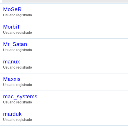
MoSeR
Usuario registrado
MorbiT
Usuario registrado
Mr_Satan
Usuario registrado
manux
Usuario registrado
Maxxis
Usuario registrado
mac_systems
Usuario registrado
marduk
Usuario registrado