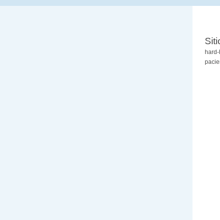
Sit
hard-
pacie