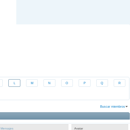
L
M
N
O
P
Q
R
Buscar miembros
Resultados 1 al 30 de 1433
La búsqueda tomó
2.08
segundos.
Mensajes
Avatar