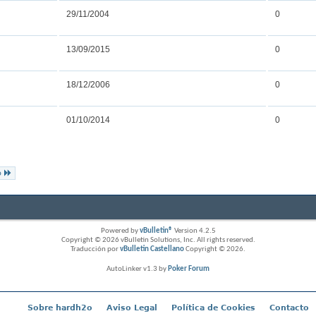
29/11/2004
0
13/09/2015
0
18/12/2006
0
01/10/2014
0
o
Powered by
vBulletin®
Version 4.2.5
Copyright © 2026 vBulletin Solutions, Inc. All rights reserved.
Traducción por
vBulletin Castellano
Copyright © 2026.
AutoLinker v1.3 by
Poker Forum
Sobre hardh2o
Aviso Legal
Política de Cookies
Contacto