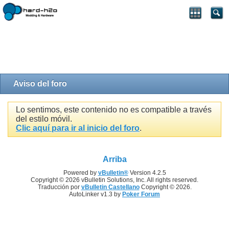
PHP Warning
: Creating default object from empty value in
..../drupal/template.php
on line
28
Aviso del foro
Lo sentimos, este contenido no es compatible a través
del estilo móvil.
Clic aquí para ir al inicio del foro
.
Arriba
Powered by
vBulletin®
Version 4.2.5
Copyright © 2026 vBulletin Solutions, Inc. All rights reserved.
Traducción por
vBulletin Castellano
Copyright © 2026.
AutoLinker v1.3 by
Poker Forum