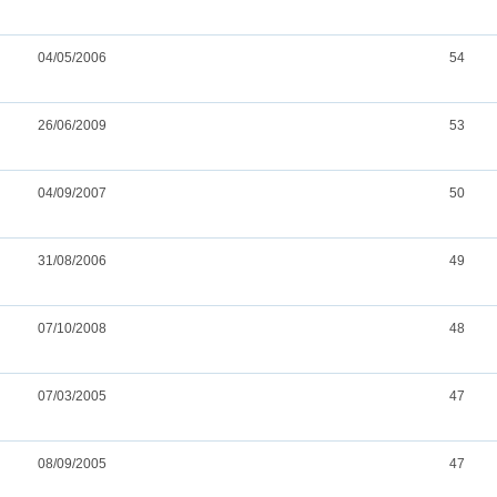
04/05/2006
54
26/06/2009
53
04/09/2007
50
31/08/2006
49
07/10/2008
48
07/03/2005
47
08/09/2005
47