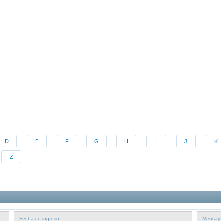
D
E
F
G
H
I
J
K
Z
Fecha de ingreso
Mensaj