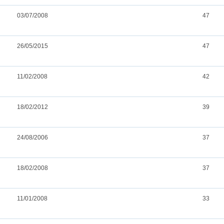
03/07/2008
47
26/05/2015
47
11/02/2008
42
18/02/2012
39
24/08/2006
37
18/02/2008
37
11/01/2008
33