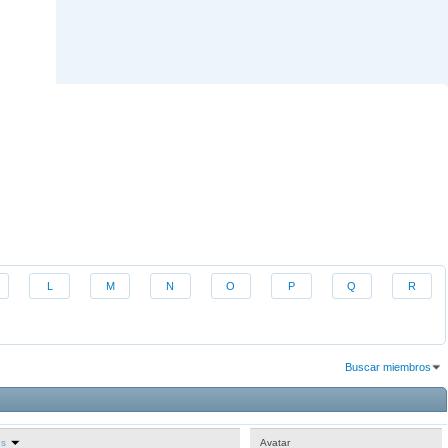
L
M
N
O
P
Q
R
Buscar miembros
Resultados 1 al 30 de 356
La búsqueda tomó
0.01
segundos.
es
Avatar