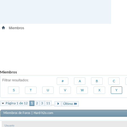
Miembros
Miembros
Filtrar resultados
#
A
B
C
S
T
U
V
W
X
Y
Página 1 de 12
1
2
3
11
...
Último
Miembros de Foros | Hard-h2o.com
Usuario