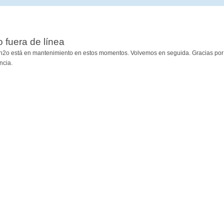
io fuera de línea
h2o está en mantenimiento en estos momentos. Volvemos en seguida. Gracias por
ncia.