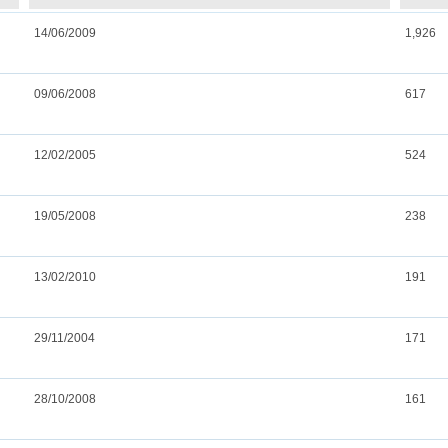
14/06/2009
1,926
09/06/2008
617
12/02/2005
524
19/05/2008
238
13/02/2010
191
29/11/2004
171
28/10/2008
161