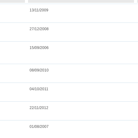
13/11/2009
27/12/2008
15/09/2006
08/09/2010
04/10/2011
22/11/2012
01/08/2007