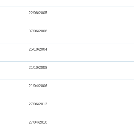
22/08/2005
07/06/2008
25/10/2004
21/10/2008
21/04/2006
27/06/2013
27/04/2010