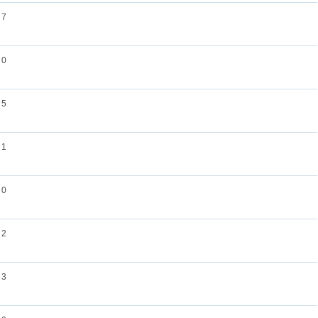
7
0
5
1
0
2
3