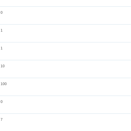
0
1
1
10
100
0
7