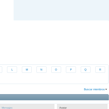
L
M
N
O
P
Q
R
Buscar miembros
Resultados 1 al 30 de 275
La búsqueda tomó
0.01
segundos.
Mensajes
Avatar