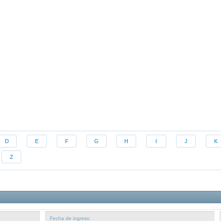
D
E
F
G
H
I
J
K
Z
Fecha de ingreso