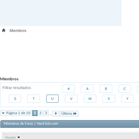
Miembros
Miembros
Filtrar resultados
#
A
B
C
S
T
U
V
W
X
Y
Página 1 de 10
1
2
3
...
Último
Miembros de Foros | Hard-h2o.com
Usuario