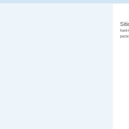
Sit
hard-
pacie