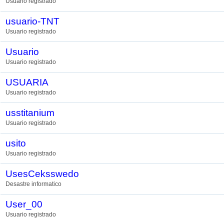
Usuario registrado
usuario-TNT
Usuario registrado
Usuario
Usuario registrado
USUARIA
Usuario registrado
usstitanium
Usuario registrado
usito
Usuario registrado
UsesCeksswedo
Desastre informatico
User_00
Usuario registrado