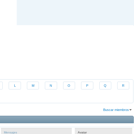
L
M
N
O
P
Q
R
Buscar miembros
Resultados 301 al 330 de 486
La búsqueda tomó
0.01
segundos.
Mensajes
Avatar