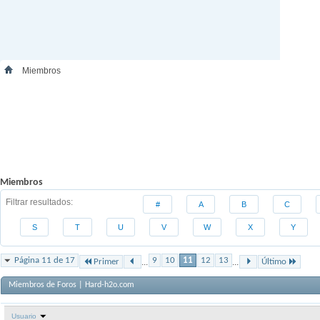
Miembros
Miembros
Filtrar resultados
#
A
B
C
S
T
U
V
W
X
Y
Página 11 de 17
9
10
11
12
13
Primer
...
...
Último
Miembros de Foros | Hard-h2o.com
Usuario