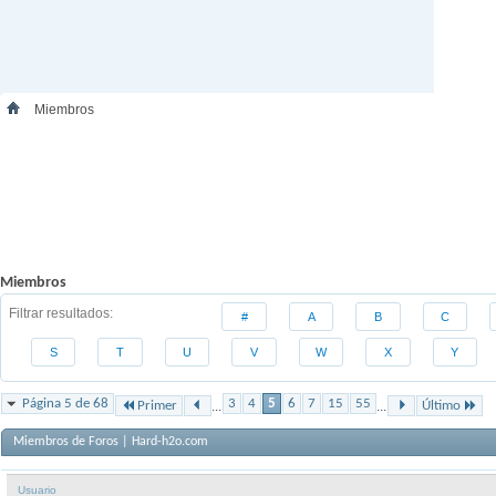
Miembros
Miembros
Filtrar resultados
#
A
B
C
S
T
U
V
W
X
Y
Página 5 de 68
3
4
5
6
7
15
55
Primer
...
...
Último
Miembros de Foros | Hard-h2o.com
Usuario