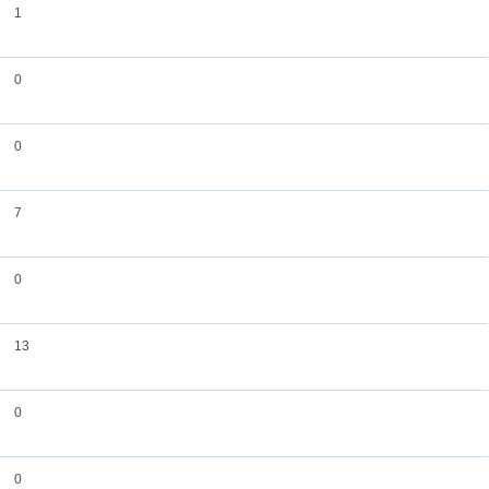
1
0
0
7
0
13
0
0