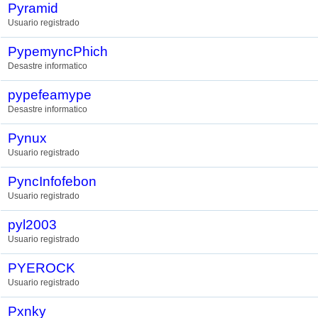
Pyramid
Usuario registrado
PypemyncPhich
Desastre informatico
pypefeamype
Desastre informatico
Pynux
Usuario registrado
PyncInfofebon
Usuario registrado
pyl2003
Usuario registrado
PYEROCK
Usuario registrado
Pxnky