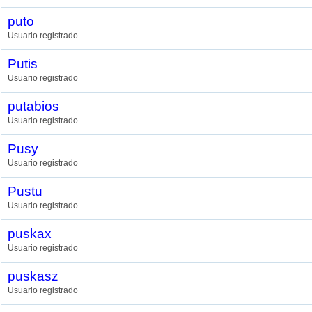
puto
Usuario registrado
Putis
Usuario registrado
putabios
Usuario registrado
Pusy
Usuario registrado
Pustu
Usuario registrado
puskax
Usuario registrado
puskasz
Usuario registrado