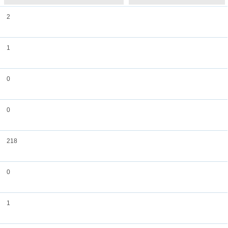
2
1
0
0
218
0
1