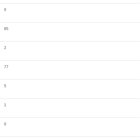
0
85
2
77
5
1
0