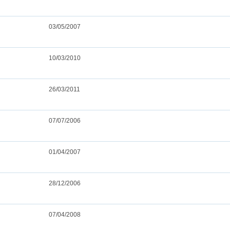
03/05/2007
10/03/2010
26/03/2011
07/07/2006
01/04/2007
28/12/2006
07/04/2008