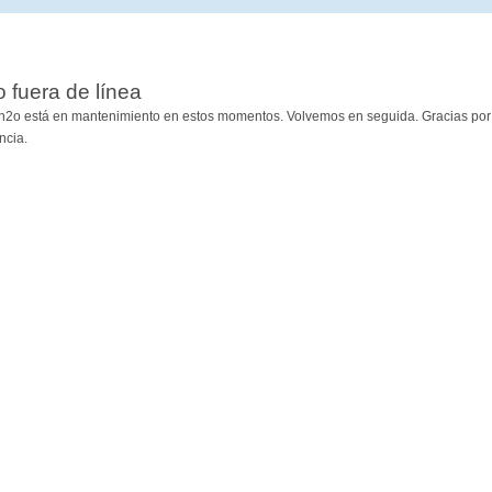
io fuera de línea
h2o está en mantenimiento en estos momentos. Volvemos en seguida. Gracias por
ncia.