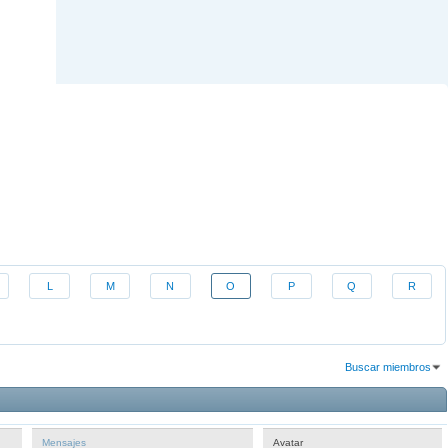
L
M
N
O
P
Q
R
Buscar miembros
Resultados 1 al 30 de 614
La búsqueda tomó
0.01
segundos.
Mensajes
Avatar