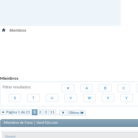
Miembros
Miembros
Filtrar resultados
#
A
B
C
S
T
U
V
W
X
Y
Página 1 de 21
1
2
3
11
...
Último
Miembros de Foros | Hard-h2o.com
Usuario