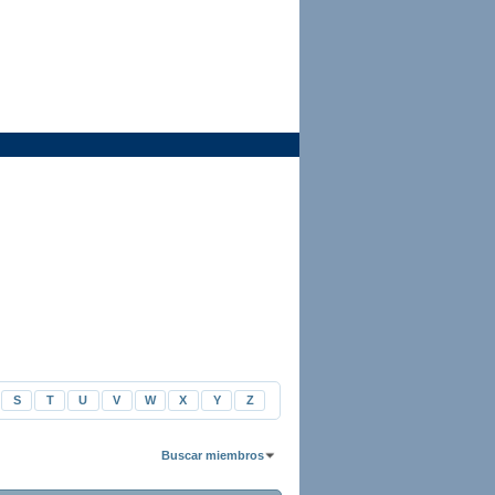
S
T
U
V
W
X
Y
Z
Buscar miembros