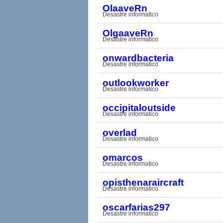
OlaaveRn
Desastre informatico
OlgaaveRn
Desastre informatico
onwardbacteria
Desastre informatico
outlookworker
Desastre informatico
occipitaloutside
Desastre informatico
overlad
Desastre informatico
omarcos
Desastre informatico
opisthenaraircraft
Desastre informatico
oscarfarias297
Desastre informatico