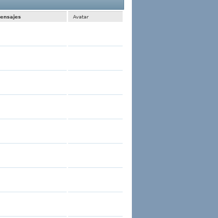
 1 al 30 de 614
La búsqueda tomó
0.01
segundos.
ensajes
Avatar