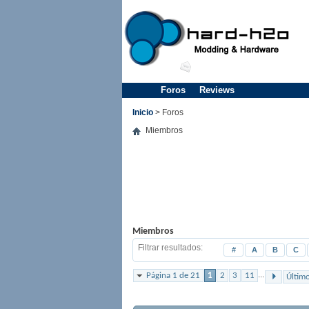
Foros
Reviews
Inicio
> Foros
Miembros
Miembros
Filtrar resultados
#
A
B
C
...
Página 1 de 21
1
2
3
11
Últim