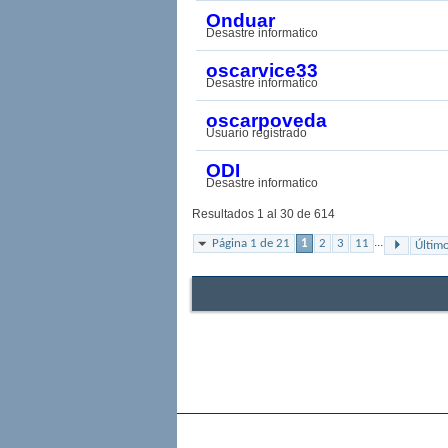
Onduar
Desastre informatico
oscarvice33
Desastre informatico
oscarpoveda
Usuario registrado
ODI
Desastre informatico
Resultados 1 al 30 de 614
...
Página 1 de 21
1
2
3
11
Últim