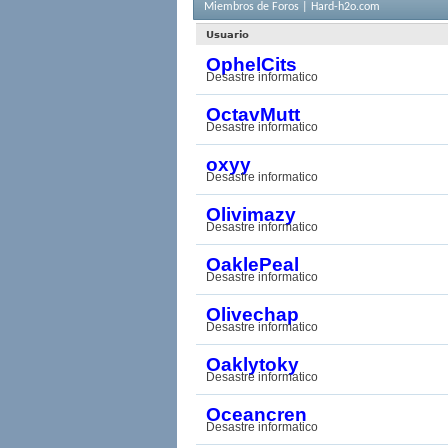
Miembros de Foros | Hard-h2o.com
Usuario
OphelCits
Desastre informatico
OctavMutt
Desastre informatico
oxyy
Desastre informatico
Olivimazy
Desastre informatico
OaklePeal
Desastre informatico
Olivechap
Desastre informatico
Oaklytoky
Desastre informatico
Oceancren
Desastre informatico