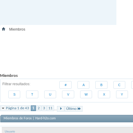
Miembros
Miembros
Filtrar resultados
#
A
B
C
S
T
U
V
W
X
Y
Página 1 de 43
1
2
3
11
...
Último
Miembros de Foros | Hard-h2o.com
Usuario