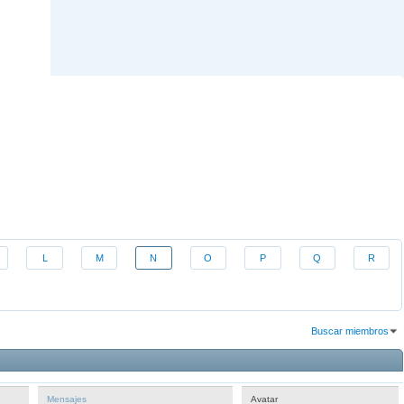
L
M
N
O
P
Q
R
Buscar miembros
Resultados 1 al 30 de 1266
La búsqueda tomó
0.01
segundos.
Mensajes
Avatar