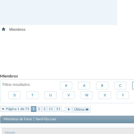
Miembros
Miembros
Filtrar resultados
#
A
B
C
S
T
U
V
W
X
Y
Página 1 de 73
1
2
3
11
51
...
Último
Miembros de Foros | Hard-h2o.com
Usuario