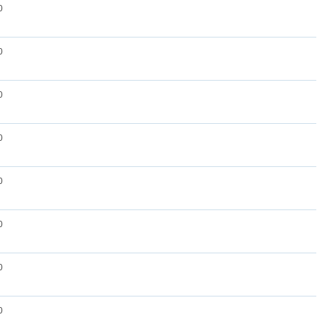
0
0
0
0
0
0
0
0