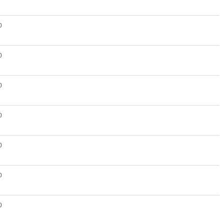
0
0
0
0
0
0
0