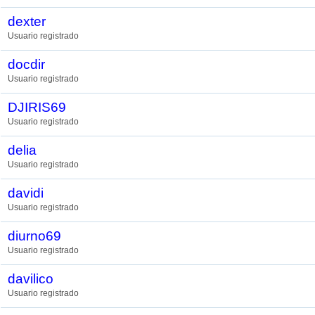
dexter
Usuario registrado
docdir
Usuario registrado
DJIRIS69
Usuario registrado
delia
Usuario registrado
davidi
Usuario registrado
diurno69
Usuario registrado
davilico
Usuario registrado