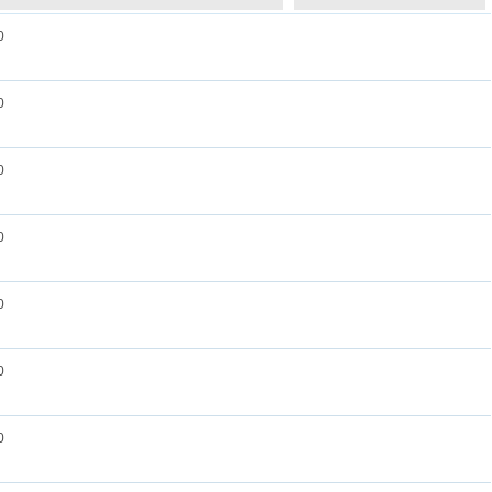
0
0
0
0
0
0
0