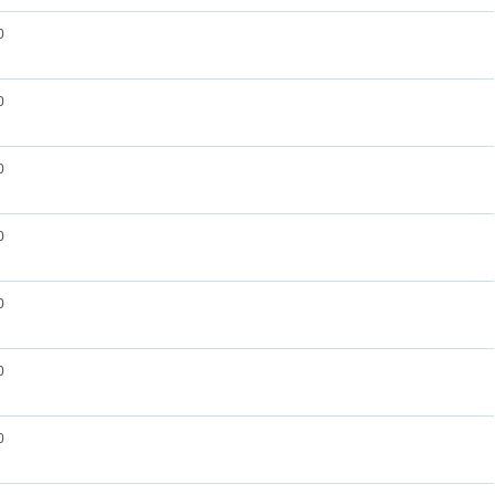
0
0
0
0
0
0
0