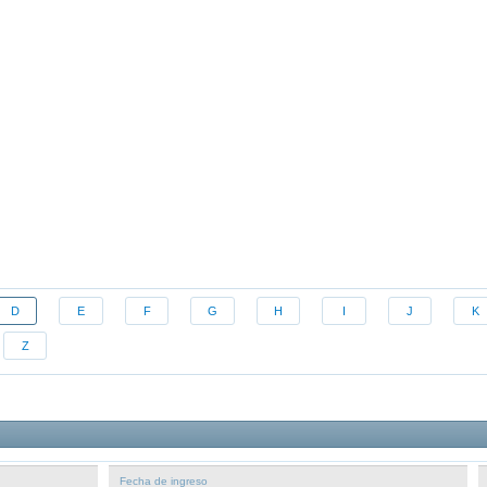
D
E
F
G
H
I
J
K
Z
Fecha de ingreso