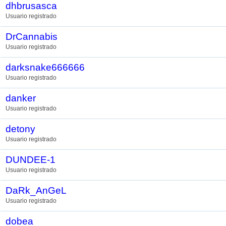
dhbrusasca
Usuario registrado
DrCannabis
Usuario registrado
darksnake666666
Usuario registrado
danker
Usuario registrado
detony
Usuario registrado
DUNDEE-1
Usuario registrado
DaRk_AnGeL
Usuario registrado
dobea