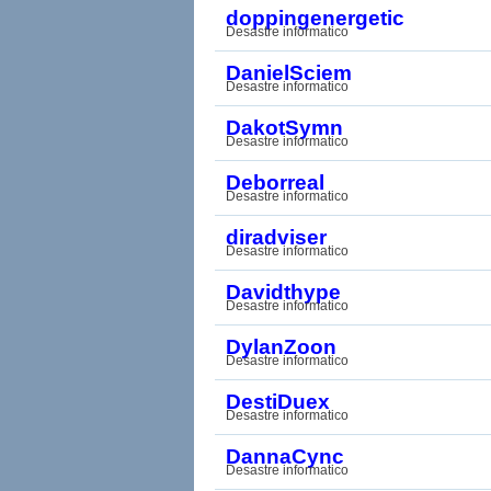
doppingenergetic
Desastre informatico
DanielSciem
Desastre informatico
DakotSymn
Desastre informatico
Deborreal
Desastre informatico
diradviser
Desastre informatico
Davidthype
Desastre informatico
DylanZoon
Desastre informatico
DestiDuex
Desastre informatico
DannaCync
Desastre informatico