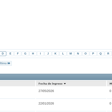
D
E
F
G
H
I
J
K
L
M
N
O
P
Q
R
ltimo
Resultados 
Fecha de ingreso
M
27/05/2026
0
22/01/2026
0