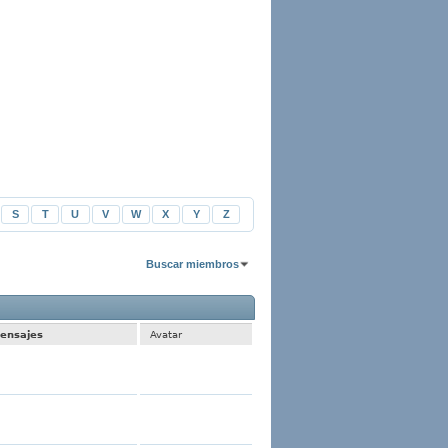
S
T
U
V
W
X
Y
Z
Buscar miembros
1 al 30 de 2170
La búsqueda tomó
0.01
segundos.
ensajes
Avatar