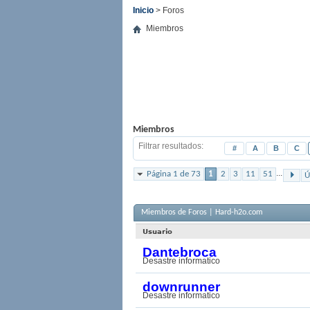
Inicio
> Foros
Miembros
Miembros
Filtrar resultados
#
A
B
C
...
Página 1 de 73
1
2
3
11
51
Ú
Miembros de Foros | Hard-h2o.com
Usuario
Dantebroca
Desastre informatico
downrunner
Desastre informatico