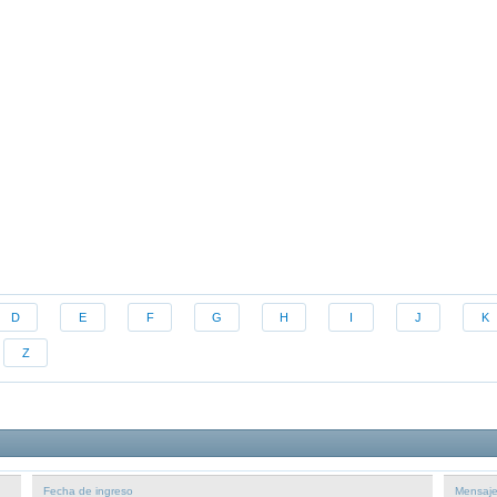
D
E
F
G
H
I
J
K
Z
Fecha de ingreso
Mensaj