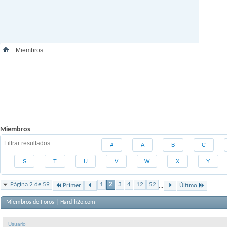
Miembros
Miembros
Filtrar resultados
#
A
B
C
S
T
U
V
W
X
Y
Página 2 de 59
1
2
3
4
12
52
Primer
...
Último
Miembros de Foros | Hard-h2o.com
Usuario