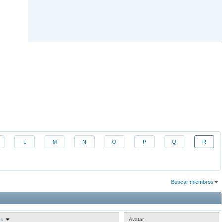
L
M
N
O
P
Q
R
Buscar miembros
Resultados 31 al 60 de 1755
La búsqueda tomó
0.01
segundos.
es
Avatar