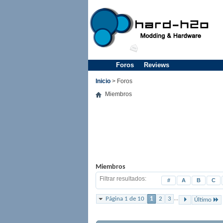
Foros
Reviews
Inicio
> Foros
Miembros
Miembros
Filtrar resultados
#
A
B
C
...
Página 1 de 10
1
2
3
Último