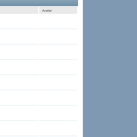
 1 al 30 de 275
La búsqueda tomó
0.01
segundos.
Avatar