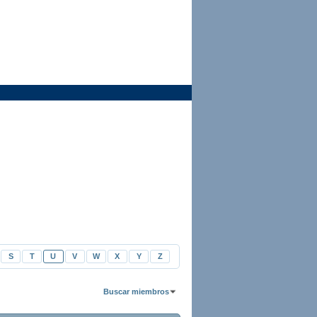
S
T
U
V
W
X
Y
Z
Buscar miembros