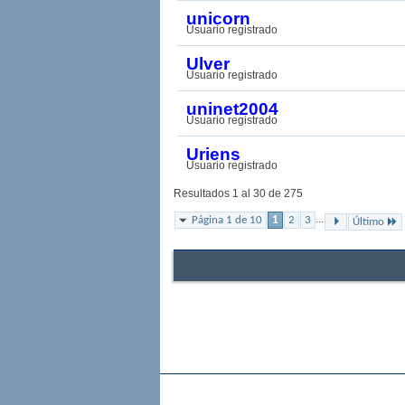
unicorn
Usuario registrado
Ulver
Usuario registrado
uninet2004
Usuario registrado
Uriens
Usuario registrado
Resultados 1 al 30 de 275
...
Página 1 de 10
1
2
3
Último