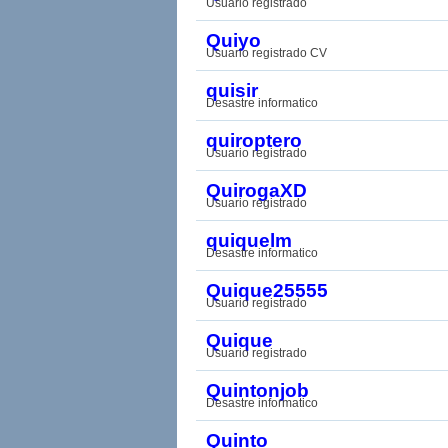
Usuario registrado
Quiyo
Usuario registrado CV
quisir
Desastre informatico
quiroptero
Usuario registrado
QuirogaXD
Usuario registrado
quiquelm
Desastre informatico
Quique25555
Usuario registrado
Quique
Usuario registrado
Quintonjob
Desastre informatico
Quinto