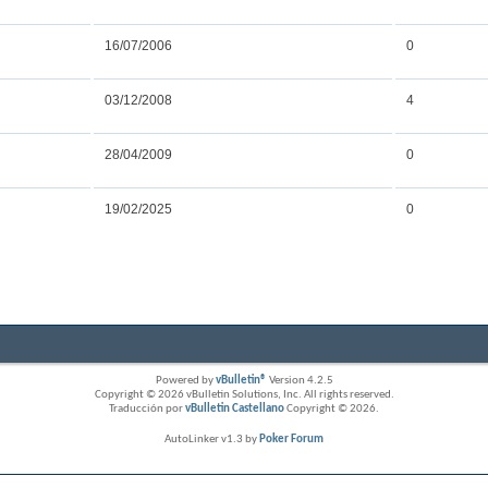
16/07/2006
0
03/12/2008
4
28/04/2009
0
19/02/2025
0
Powered by
vBulletin®
Version 4.2.5
Copyright © 2026 vBulletin Solutions, Inc. All rights reserved.
Traducción por
vBulletin Castellano
Copyright © 2026.
AutoLinker v1.3 by
Poker Forum