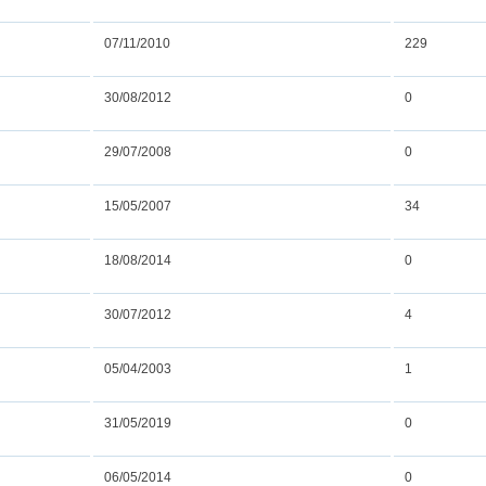
07/11/2010
229
30/08/2012
0
29/07/2008
0
15/05/2007
34
18/08/2014
0
30/07/2012
4
05/04/2003
1
31/05/2019
0
06/05/2014
0