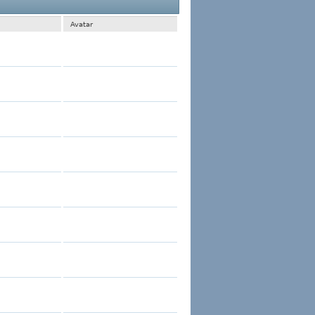
 1 al 30 de 124
La búsqueda tomó
0.01
segundos.
Avatar