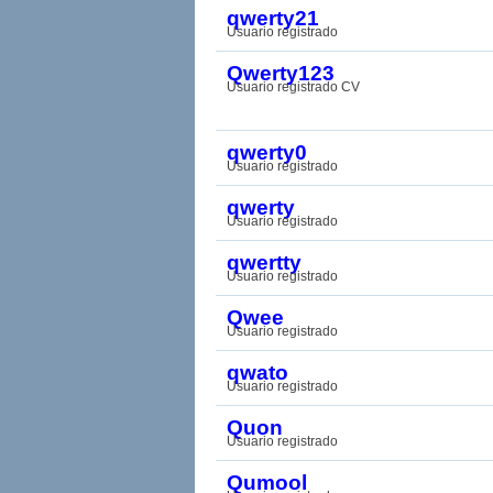
qwerty21
Usuario registrado
Qwerty123
Usuario registrado CV
qwerty0
Usuario registrado
qwerty
Usuario registrado
qwertty
Usuario registrado
Qwee
Usuario registrado
qwato
Usuario registrado
Quon
Usuario registrado
Qumool