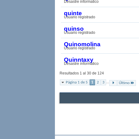
Desastre informatico
quinte
Usuario registrado
quinso
Usuario registrado
Quinomolina
Usuario registrado
Quinntaxy
Desastre informatico
Resultados 1 al 30 de 124
...
Página 1 de 5
1
2
3
Último