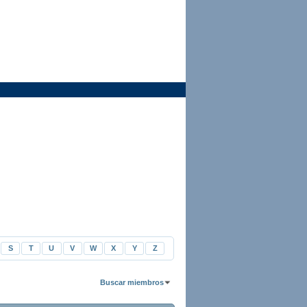
S
T
U
V
W
X
Y
Z
Buscar miembros