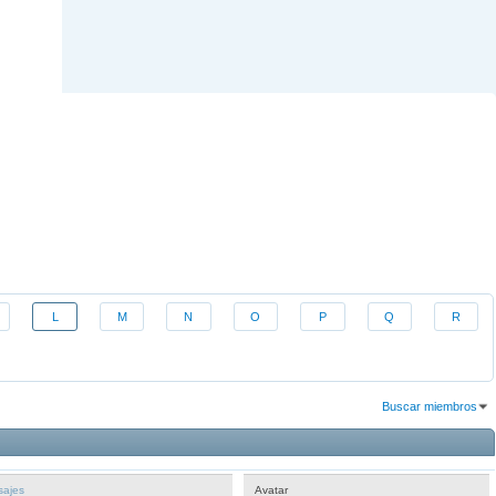
L
M
N
O
P
Q
R
Buscar miembros
Resultados 1 al 30 de 1433
La búsqueda tomó
0.01
segundos.
ajes
Avatar