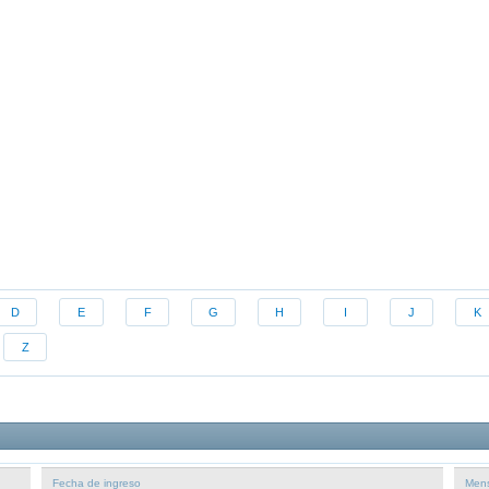
D
E
F
G
H
I
J
K
Z
Fecha de ingreso
Mens