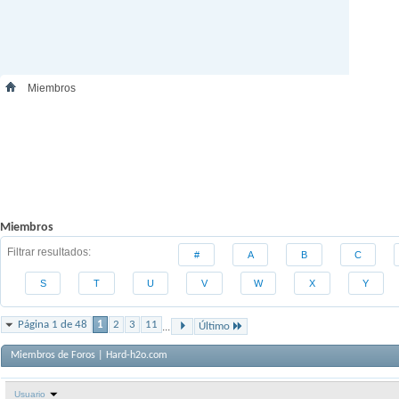
Miembros
Miembros
Filtrar resultados
#
A
B
C
S
T
U
V
W
X
Y
Página 1 de 48
1
2
3
11
...
Último
Miembros de Foros | Hard-h2o.com
Usuario