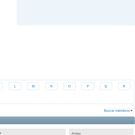
L
M
N
O
P
Q
R
Buscar miembros
Resultados 1 al 30 de 682
La búsqueda tomó
2.56
segundos.
Avatar