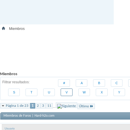
Miembros
Miembros
Filtrar resultados
#
A
B
C
S
T
U
V
W
X
Y
Página 1 de 23
1
2
3
11
...
Último
Miembros de Foros | Hard-h2o.com
Usuario