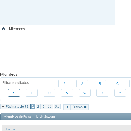
Miembros
Miembros
Filtrar resultados
#
A
B
C
S
T
U
V
W
X
Y
Página 1 de 92
1
2
3
11
51
...
Último
Miembros de Foros | Hard-h2o.com
Usuario