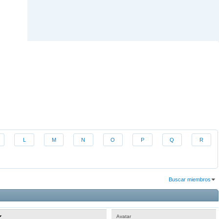
L
M
N
O
P
Q
R
Buscar miembros
Resultados 1 al 30 de 2747
La búsqueda tomó
0.01
segundos.
Avatar