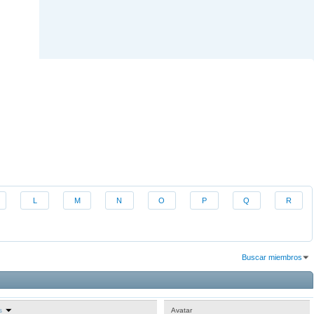
L
M
N
O
P
Q
R
Buscar miembros
Resultados 1 al 30 de 1698
La búsqueda tomó
0.01
segundos.
es
Avatar