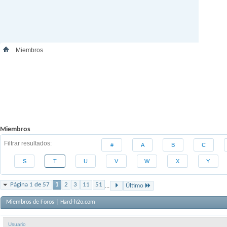
Miembros
Miembros
Filtrar resultados
#
A
B
C
S
T
U
V
W
X
Y
Página 1 de 57
1
2
3
11
51
...
Último
Miembros de Foros | Hard-h2o.com
Usuario