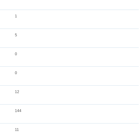
1
5
0
0
12
144
11