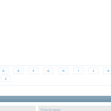
D
E
F
G
H
I
J
K
Z
Fecha de ingreso