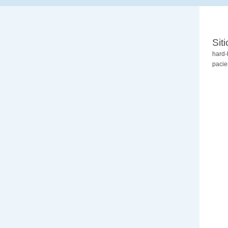
Sit
hard-
pacie