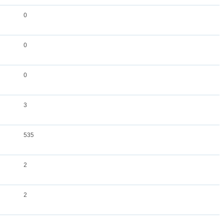
0
0
0
3
535
2
2