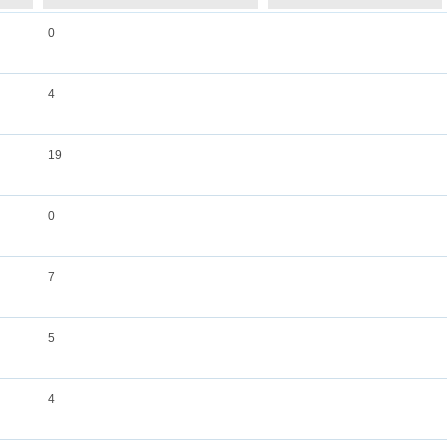
0
4
19
0
7
5
4