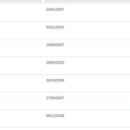
24/01/2007
03/11/2005
16/08/2007
28/05/2010
26/10/2006
27/05/2007
08/12/2009