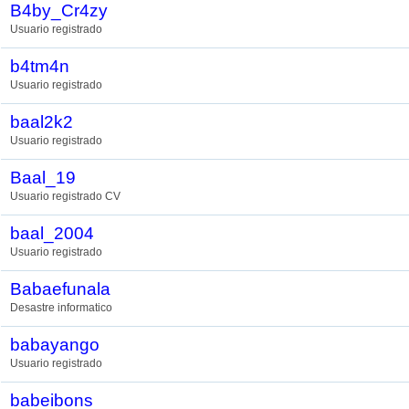
B4by_Cr4zy
Usuario registrado
b4tm4n
Usuario registrado
baal2k2
Usuario registrado
Baal_19
Usuario registrado CV
baal_2004
Usuario registrado
Babaefunala
Desastre informatico
babayango
Usuario registrado
babeibons