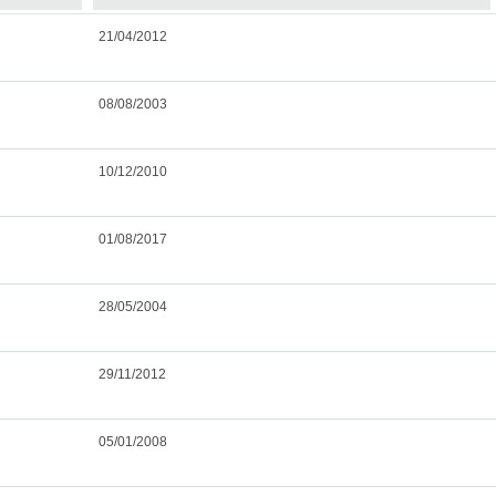
21/04/2012
08/08/2003
10/12/2010
01/08/2017
28/05/2004
29/11/2012
05/01/2008