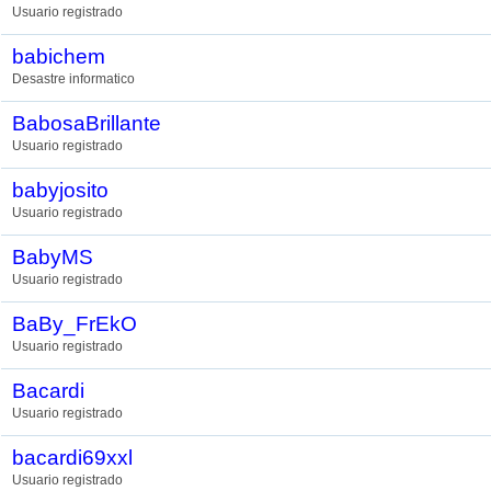
Usuario registrado
babichem
Desastre informatico
BabosaBrillante
Usuario registrado
babyjosito
Usuario registrado
BabyMS
Usuario registrado
BaBy_FrEkO
Usuario registrado
Bacardi
Usuario registrado
bacardi69xxl
Usuario registrado