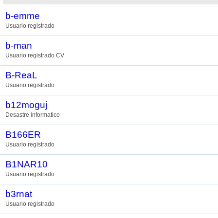
b-emme
Usuario registrado
b-man
Usuario registrado CV
B-ReaL
Usuario registrado
b12moguj
Desastre informatico
B166ER
Usuario registrado
B1NAR10
Usuario registrado
b3rnat
Usuario registrado