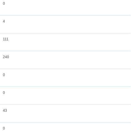
0
4
111
240
0
0
43
0