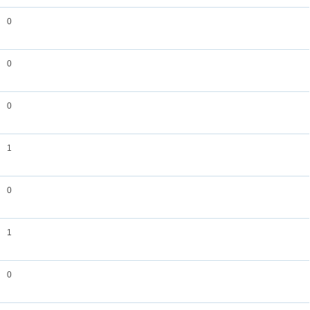
0
0
0
1
0
1
0