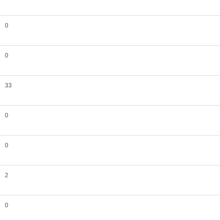
0
0
33
0
0
2
0