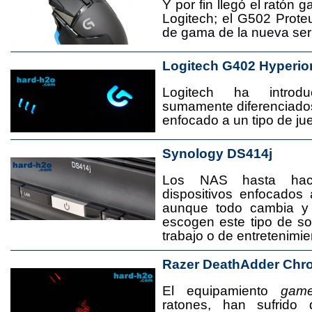
Y por fin llegó el ratón 
Logitech; el G502 Prote
de gama de la nueva seri
Logitech G402 Hyperio
Logitech ha introd
sumamente diferenciado
enfocado a un tipo de jue
Synology DS414j
Los NAS hasta ha
dispositivos enfocado
aunque todo cambia y
escogen este tipo de s
trabajo o de entretenimie
Razer DeathAdder Chr
El equipamiento
game
ratones, han sufrido