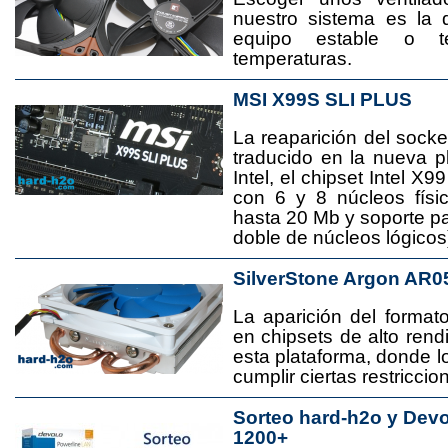
nuestro sistema es la 
equipo estable o t
temperaturas.
MSI X99S SLI PLUS
La reaparición del socke
traducido en la nueva 
Intel, el chipset Intel 
con 6 y 8 núcleos físi
hasta 20 Mb y soporte pa
doble de núcleos lógicos
SilverStone Argon AR0
La aparición del format
en chipsets de alto rend
esta plataforma, donde
cumplir ciertas restricci
Sorteo hard-h2o y Dev
1200+