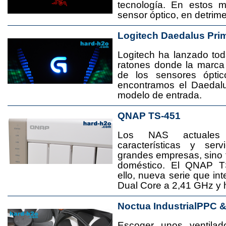
tecnología. En estos 
sensor óptico, en detrime
Logitech Daedalus Pri
Logitech ha lanzado t
ratones donde la marca
de los sensores ópti
encontramos el Daedal
modelo de entrada.
QNAP TS-451
Los NAS actuales
características y se
grandes empresas, sino
doméstico. El QNAP T
ello, nueva serie que in
Dual Core a 2,41 GHz y
Noctua IndustrialPPC 
Escoger unos ventila