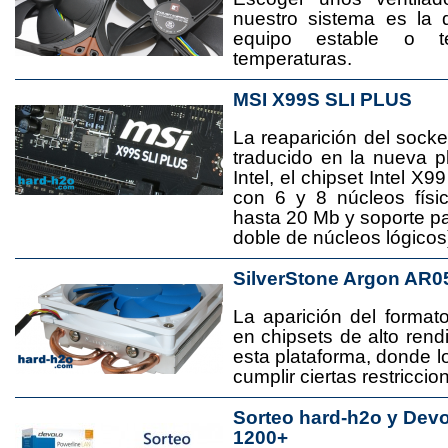
nuestro sistema es la 
equipo estable o t
temperaturas.
MSI X99S SLI PLUS
La reaparición del socke
traducido en la nueva 
Intel, el chipset Intel 
con 6 y 8 núcleos físi
hasta 20 Mb y soporte pa
doble de núcleos lógicos
SilverStone Argon AR0
La aparición del format
en chipsets de alto rend
esta plataforma, donde
cumplir ciertas restricci
Sorteo hard-h2o y Dev
1200+