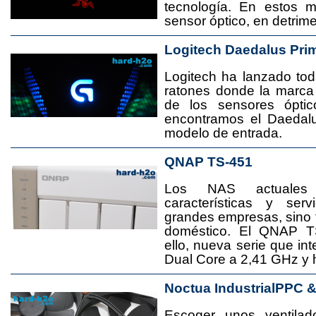
tecnología. En estos 
sensor óptico, en detrime
Logitech Daedalus Pri
Logitech ha lanzado t
ratones donde la marca
de los sensores ópti
encontramos el Daedal
modelo de entrada.
QNAP TS-451
Los NAS actuales
características y se
grandes empresas, sino
doméstico. El QNAP T
ello, nueva serie que in
Dual Core a 2,41 GHz y
Noctua IndustrialPPC 
Escoger unos ventila