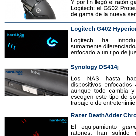
Y por fin llegó el ratón 
Logitech; el G502 Prote
de gama de la nueva seri
Logitech G402 Hyperio
Logitech ha introd
sumamente diferenciado
enfocado a un tipo de jue
Synology DS414j
Los NAS hasta ha
dispositivos enfocado
aunque todo cambia y
escogen este tipo de s
trabajo o de entretenimie
Razer DeathAdder Chr
El equipamiento
game
ratones, han sufrido