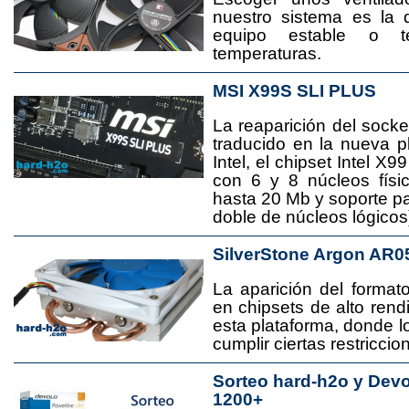
nuestro sistema es la 
equipo estable o t
temperaturas.
MSI X99S SLI PLUS
La reaparición del socke
traducido en la nueva 
Intel, el chipset Intel 
con 6 y 8 núcleos físi
hasta 20 Mb y soporte pa
doble de núcleos lógicos
SilverStone Argon AR0
La aparición del format
en chipsets de alto rend
esta plataforma, donde
cumplir ciertas restricci
Sorteo hard-h2o y Dev
1200+