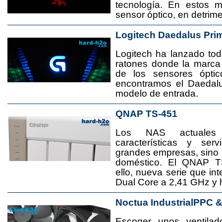
tecnología. En estos 
sensor óptico, en detrime
Logitech Daedalus Pri
Logitech ha lanzado t
ratones donde la marca
de los sensores ópti
encontramos el Daedal
modelo de entrada.
QNAP TS-451
Los NAS actuales
características y se
grandes empresas, sino
doméstico. El QNAP T
ello, nueva serie que in
Dual Core a 2,41 GHz y
Noctua IndustrialPPC 
Escoger unos ventila