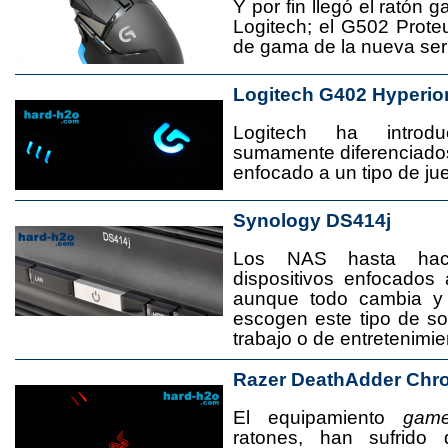
Y por fin llegó el ratón 
Logitech; el G502 Prote
de gama de la nueva seri
Logitech G402 Hyperio
Logitech ha introd
sumamente diferenciado
enfocado a un tipo de jue
Synology DS414j
Los NAS hasta ha
dispositivos enfocado
aunque todo cambia y
escogen este tipo de s
trabajo o de entretenimie
Razer DeathAdder Chr
El equipamiento
game
ratones, han sufrido