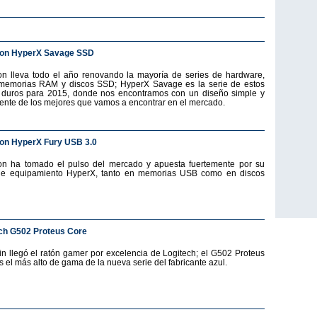
ton HyperX Savage SSD
on lleva todo el año renovando la mayoría de series de hardware,
emorias RAM y discos SSD; HyperX Savage es la serie de estos
 duros para 2015, donde nos encontramos con un diseño simple y
ente de los mejores que vamos a encontrar en el mercado.
on HyperX Fury USB 3.0
on ha tomado el pulso del mercado y apuesta fuertemente por su
de equipamiento HyperX, tanto en memorias USB como en discos
ch G502 Proteus Core
fin llegó el ratón gamer por excelencia de Logitech; el G502 Proteus
s el más alto de gama de la nueva serie del fabricante azul.