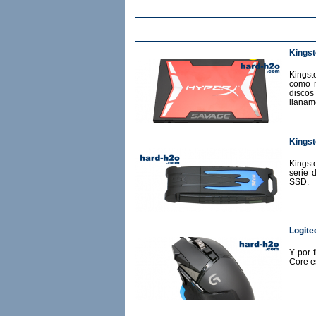
Kings
Kingst
como m
discos
llanam
Kingst
Kingst
serie 
SSD.
Logite
Y por 
Core e