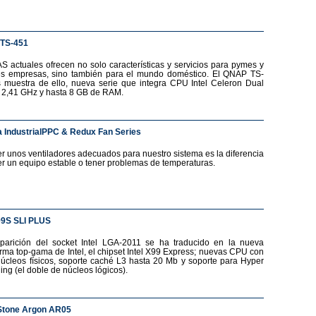
TS-451
S actuales ofrecen no solo características y servicios para pymes y
s empresas, sino también para el mundo doméstico. El QNAP TS-
 muestra de ello, nueva serie que integra CPU Intel Celeron Dual
 2,41 GHz y hasta 8 GB de RAM.
 IndustrialPPC & Redux Fan Series
r unos ventiladores adecuados para nuestro sistema es la diferencia
er un equipo estable o tener problemas de temperaturas.
99S SLI PLUS
parición del socket Intel LGA-2011 se ha traducido en la nueva
orma top-gama de Intel, el chipset Intel X99 Express; nuevas CPU con
núcleos físicos, soporte caché L3 hasta 20 Mb y soporte para Hyper
ing (el doble de núcleos lógicos).
Stone Argon AR05