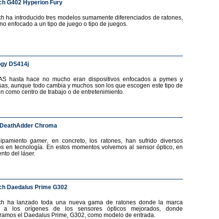
ch G402 Hyperion Fury
ch ha introducido tres modelos sumamente diferenciados de ratones,
no enfocado a un tipo de juego o tipo de juegos.
ogy DS414j
AS hasta hace no mucho eran dispositivos enfocados a pymes y
as, aunque todo cambia y muchos son los que escogen este tipo de
ón como centro de trabajo o de entretenimiento.
 DeathAdder Chroma
uipamiento
gamer
, en concreto, los ratones, han sufrido diversos
s en tecnología. En estos momentos volvemos al sensor óptico, en
nto del láser.
ch Daedalus Prime G302
ech ha lanzado toda una nueva gama de ratones donde la marca
a a los orígenes de los sensores ópticos mejorados, donde
ramos el Daedalus Prime, G302, como modelo de entrada.