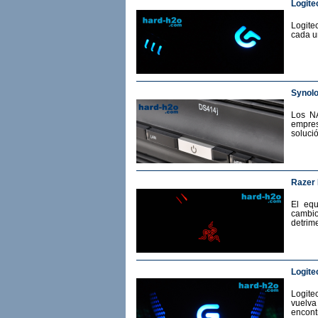
Logite
Logite
cada u
Synol
Los N
empres
soluci
Razer
El eq
cambio
detrime
Logite
Logit
vuelv
encont