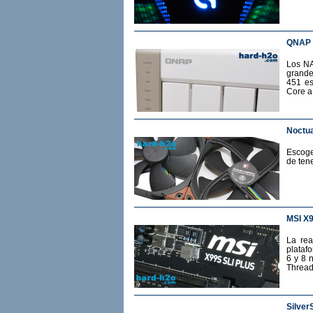
QNAP 
Los NA
grande
451 es
Core a
Noctua
Escoge
de ten
MSI X
La rea
plataf
6 y 8 
Thread
Silver