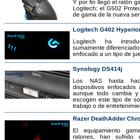
Y por fin llegó el ratón 
Logitech; el G502 Prote
de gama de la nueva seri
Logitech G402 Hyperio
Logitech ha introd
sumamente diferenciado
enfocado a un tipo de jue
Synology DS414j
Los NAS hasta ha
dispositivos enfocado
aunque todo cambia y
escogen este tipo de s
trabajo o de entretenimie
Razer DeathAdder Chr
El equipamiento
game
ratones, han sufrido