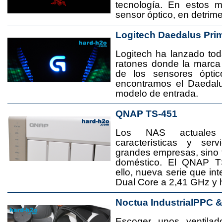
tecnología. En estos 
sensor óptico, en detrime
Logitech Daedalus Pri
Logitech ha lanzado t
ratones donde la marca
de los sensores ópti
encontramos el Daedal
modelo de entrada.
QNAP TS-451
Los NAS actuales
características y se
grandes empresas, sino
doméstico. El QNAP T
ello, nueva serie que in
Dual Core a 2,41 GHz y
Noctua IndustrialPPC 
Escoger unos ventila