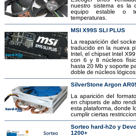
nuestro sistema es la 
equipo estable o t
temperaturas.
MSI X99S SLI PLUS
La reaparición del socke
traducido en la nueva 
Intel, el chipset Intel 
con 6 y 8 núcleos físi
hasta 20 Mb y soporte pa
doble de núcleos lógicos
SilverStone Argon AR0
La aparición del format
en chipsets de alto rend
esta plataforma, donde
cumplir ciertas restricci
Sorteo hard-h2o y Dev
1200+