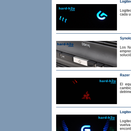
Logite
Logite
cada u
Synol
Los N
empres
soluci
Razer
El eq
cambio
detrime
Logite
Logit
vuelv
encont