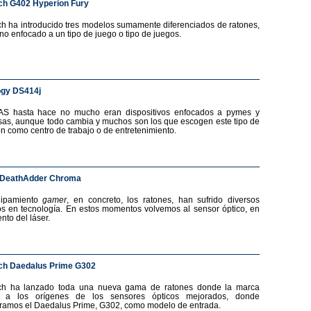
ch G402 Hyperion Fury
ch ha introducido tres modelos sumamente diferenciados de ratones,
no enfocado a un tipo de juego o tipo de juegos.
ogy DS414j
AS hasta hace no mucho eran dispositivos enfocados a pymes y
as, aunque todo cambia y muchos son los que escogen este tipo de
ón como centro de trabajo o de entretenimiento.
 DeathAdder Chroma
uipamiento
gamer
, en concreto, los ratones, han sufrido diversos
s en tecnología. En estos momentos volvemos al sensor óptico, en
nto del láser.
ch Daedalus Prime G302
ech ha lanzado toda una nueva gama de ratones donde la marca
a a los orígenes de los sensores ópticos mejorados, donde
ramos el Daedalus Prime, G302, como modelo de entrada.