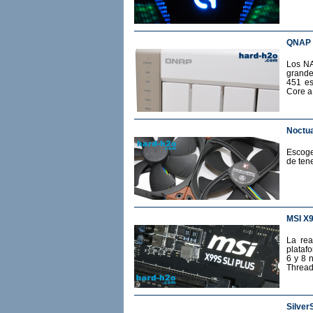
QNAP 
Los NA
grande
451 es
Core a
Noctua
Escoge
de ten
MSI X
La rea
plataf
6 y 8 
Thread
Silver