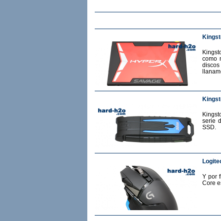
Kings
Kingst
como m
discos
llanam
Kingst
Kingst
serie 
SSD.
Logite
Y por 
Core e