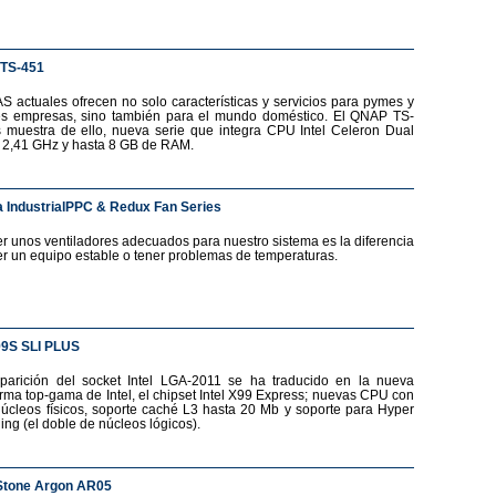
TS-451
S actuales ofrecen no solo características y servicios para pymes y
s empresas, sino también para el mundo doméstico. El QNAP TS-
 muestra de ello, nueva serie que integra CPU Intel Celeron Dual
 2,41 GHz y hasta 8 GB de RAM.
 IndustrialPPC & Redux Fan Series
r unos ventiladores adecuados para nuestro sistema es la diferencia
er un equipo estable o tener problemas de temperaturas.
99S SLI PLUS
parición del socket Intel LGA-2011 se ha traducido en la nueva
orma top-gama de Intel, el chipset Intel X99 Express; nuevas CPU con
núcleos físicos, soporte caché L3 hasta 20 Mb y soporte para Hyper
ing (el doble de núcleos lógicos).
Stone Argon AR05