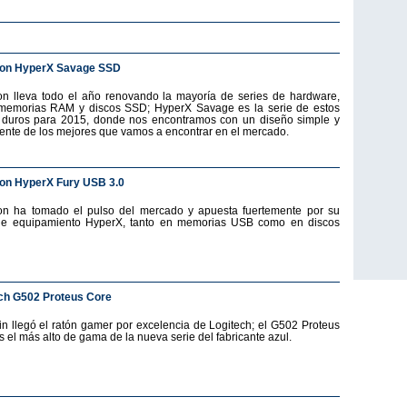
ton HyperX Savage SSD
on lleva todo el año renovando la mayoría de series de hardware,
emorias RAM y discos SSD; HyperX Savage es la serie de estos
 duros para 2015, donde nos encontramos con un diseño simple y
ente de los mejores que vamos a encontrar en el mercado.
on HyperX Fury USB 3.0
on ha tomado el pulso del mercado y apuesta fuertemente por su
de equipamiento HyperX, tanto en memorias USB como en discos
ch G502 Proteus Core
fin llegó el ratón gamer por excelencia de Logitech; el G502 Proteus
s el más alto de gama de la nueva serie del fabricante azul.