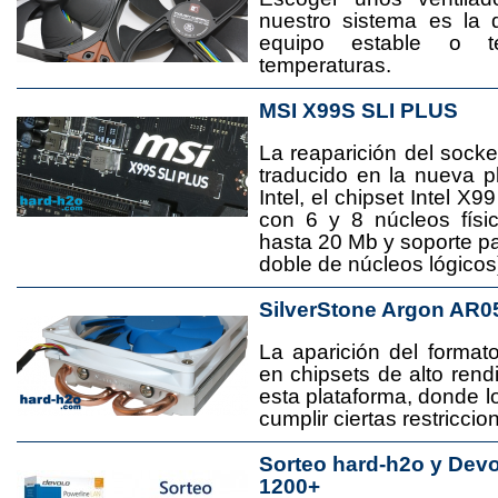
nuestro sistema es la 
equipo estable o t
temperaturas.
MSI X99S SLI PLUS
La reaparición del socke
traducido en la nueva 
Intel, el chipset Intel 
con 6 y 8 núcleos físi
hasta 20 Mb y soporte pa
doble de núcleos lógicos
SilverStone Argon AR0
La aparición del format
en chipsets de alto rend
esta plataforma, donde
cumplir ciertas restricci
Sorteo hard-h2o y Dev
1200+