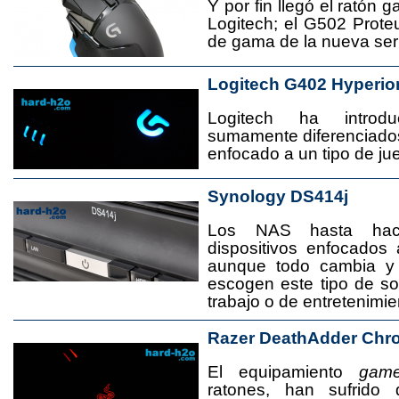
Y por fin llegó el ratón 
Logitech; el G502 Prote
de gama de la nueva seri
Logitech G402 Hyperio
Logitech ha introd
sumamente diferenciado
enfocado a un tipo de jue
Synology DS414j
Los NAS hasta ha
dispositivos enfocado
aunque todo cambia y
escogen este tipo de s
trabajo o de entretenimie
Razer DeathAdder Chr
El equipamiento
game
ratones, han sufrido