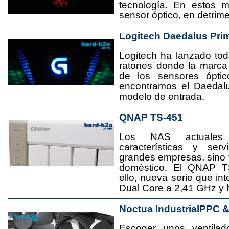
tecnología. En estos 
sensor óptico, en detrime
Logitech Daedalus Pri
Logitech ha lanzado t
ratones donde la marca
de los sensores ópti
encontramos el Daedal
modelo de entrada.
QNAP TS-451
Los NAS actuales
características y se
grandes empresas, sino
doméstico. El QNAP T
ello, nueva serie que in
Dual Core a 2,41 GHz y
Noctua IndustrialPPC 
Escoger unos ventila