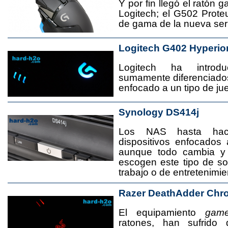
Y por fin llegó el ratón 
Logitech; el G502 Prote
de gama de la nueva seri
Logitech G402 Hyperio
Logitech ha introd
sumamente diferenciado
enfocado a un tipo de jue
Synology DS414j
Los NAS hasta ha
dispositivos enfocado
aunque todo cambia y
escogen este tipo de s
trabajo o de entretenimie
Razer DeathAdder Chr
El equipamiento
game
ratones, han sufrido