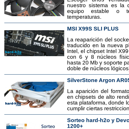
nuestro sistema es la 
equipo estable o t
temperaturas.
MSI X99S SLI PLUS
La reaparición del socke
traducido en la nueva 
Intel, el chipset Intel 
con 6 y 8 núcleos físi
hasta 20 Mb y soporte pa
doble de núcleos lógicos
SilverStone Argon AR0
La aparición del format
en chipsets de alto rend
esta plataforma, donde
cumplir ciertas restricci
Sorteo hard-h2o y Dev
1200+