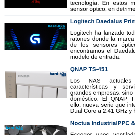
tecnología. En estos 
sensor óptico, en detrime
Logitech Daedalus Pri
Logitech ha lanzado t
ratones donde la marca
de los sensores ópti
encontramos el Daedal
modelo de entrada.
QNAP TS-451
Los NAS actuales
características y se
grandes empresas, sino
doméstico. El QNAP T
ello, nueva serie que in
Dual Core a 2,41 GHz y
Noctua IndustrialPPC 
Escoger unos ventila